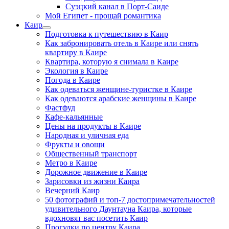
Суэцкий канал в Порт-Саиде
Мой Египет - прощай романтика
Каир
Подготовка к путешествию в Каир
Как забронировать отель в Каире или снять
квартиру в Каире
Квартира, которую я снимала в Каире
Экология в Каире
Погода в Каире
Как одеваться женщине-туристке в Каире
Как одеваются арабские женщины в Каире
Фастфуд
Кафе-кальянные
Цены на продукты в Каире
Народная и уличная еда
Фрукты и овощи
Общественный транспорт
Метро в Каире
Дорожное движение в Каире
Зарисовки из жизни Каира
Вечерний Каир
50 фотографий и топ-7 достопримечательностей
удивительного Даунтауна Каира, которые
вдохновят вас посетить Каир
Прогулки по центру Каира