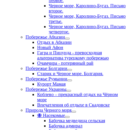
первое.
Черное море, Каролино-Бугаз. Письмо
второе.
Черное море, Каролино-Бугаз. Письмо
третье.
Черное море, Каролино-Бугаз. Письмо
четвертое.
Побережье Абхазии
Отдых в Абхазии
Новый Афон
Гагра и Пицунда - превосходная
альтернатива турецкому побережью
Очамчира - потерянный рай
Побережье Болгарии
Старик и Черное море. Болгария.
Побережье Румынии
Курорт Мамая
Побережье Украины
Коблево – прекрасный отдых на Чёрном
море
Впечатления об отдыхе в Скадовске
Природа Черного моря
🐝 Насекомые
Бабочка медведица сельская
Бабочка адмирал