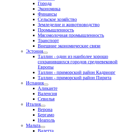
Города
Экономика
Финансы
Сельское хозяйство
Земледелие и животноводство
Промышленность
Мясомолочная промышленность
Транспорт
Внешние экономические связи
Эстония
Таллин - один из наиболее хорошо
сохранившихся городов средневековой
Европы
Таллин - приморский район Кадриорг
Таллин - приморский район Пирита
Испания
Аликанте
Валенсия
Севилья
Италия
Верона
Бергамо
Неаполь
Мальта
Валетта