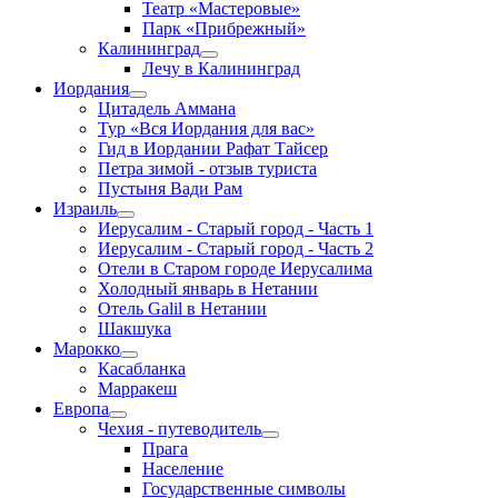
Театр «Мастеровые»
Парк «Прибрежный»
Калининград
Лечу в Калининград
Иордания
Цитадель Аммана
Тур «Вся Иордания для вас»
Гид в Иордании Рафат Тайсер
Петра зимой - отзыв туриста
Пустыня Вади Рам
Израиль
Иерусалим - Старый город - Часть 1
Иерусалим - Старый город - Часть 2
Отели в Старом городе Иерусалима
Холодный январь в Нетании
Отель Galil в Нетании
Шакшука
Марокко
Касабланка
Марракеш
Европа
Чехия - путеводитель
Прага
Население
Государственные символы