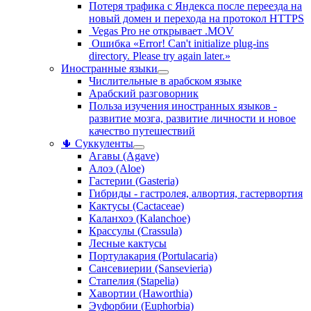
Потеря трафика с Яндекса после переезда на
новый домен и перехода на протокол HTTPS
Vegas Pro не открывает .MOV
Ошибка «Error! Can't initialize plug-ins
directory. Please try again later.»
Иностранные языки
Числительные в арабском языке
Арабский разговорник
Польза изучения иностранных языков -
развитие мозга, развитие личности и новое
качество путешествий
🌵 Суккуленты
Агавы (Agave)
Алоэ (Aloe)
Гастерии (Gasteria)
Гибриды - гастролея, алвортия, гастервортия
Кактусы (Cactaceae)
Каланхоэ (Kalanchoe)
Крассулы (Crassula)
Лесные кактусы
Портулакария (Portulacaria)
Сансевиерии (Sansevieria)
Стапелия (Stapelia)
Хавортии (Haworthia)
Эуфорбии (Euphorbia)