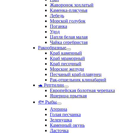
Жаворонок хохлатый
Каменка-плясунья
Лебедь
Морской голубок
Поганка
Удод
Цапля белая малая
Чайка серебристая
Ракообразные
Краб каменный
Краб мраморный
Краб песочный
Морские желуди
Песчаный краб-плавунец
Рак-отшельник клинабарий
🐢 Рептилии
Европейская болотная черепаха
Ящерица прыткая
🐟 Рыбы
Атерина
Голая песчанка
Зеленушка
Каменный окунь
Ласточка