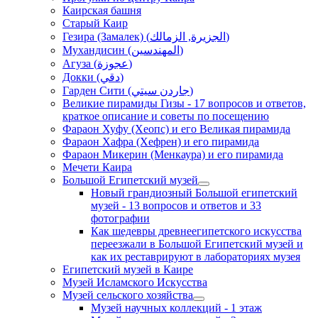
Каирская башня
Старый Каир
Гезира (Замалек) (الجزيرة, الزمالك)
Мухандисин (المهندسين)
Агуза (عجوزة)
Докки (دقي)
Гарден Сити (جاردن سيتي)
Великие пирамиды Гизы - 17 вопросов и ответов,
краткое описание и советы по посещению
Фараон Хуфу (Хеопс) и его Великая пирамида
Фараон Хафра (Хефрен) и его пирамида
Фараон Микерин (Менкаура) и его пирамида
Мечети Каира
Большой Египетский музей
Новый грандиозный Большой египетский
музей - 13 вопросов и ответов и 33
фотографии
Как шедевры древнеегипетского искусства
переезжали в Большой Египетский музей и
как их реставрируют в лабораториях музея
Египетский музей в Каире
Музей Исламского Искусства
Музей сельского хозяйства
Музей научных коллекций - 1 этаж