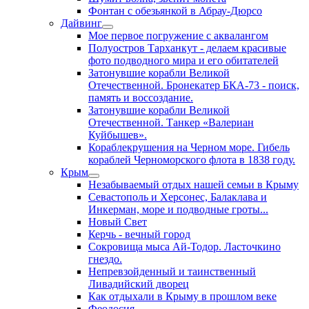
Фонтан с обезьянкой в Абрау-Дюрсо
Дайвинг
Мое первое погружение с аквалангом
Полуостров Тарханкут - делаем красивые
фото подводного мира и его обитателей
Затонувшие корабли Великой
Отечественной. Бронекатер БКА-73 - поиск,
память и воссоздание.
Затонувшие корабли Великой
Отечественной. Танкер «Валериан
Куйбышев».
Кораблекрушения на Черном море. Гибель
кораблей Черноморского флота в 1838 году.
Крым
Незабываемый отдых нашей семьи в Крыму
Севастополь и Херсонес, Балаклава и
Инкерман, море и подводные гроты...
Новый Свет
Керчь - вечный город
Сокровища мыса Ай-Тодор. Ласточкино
гнездо.
Непревзойденный и таинственный
Ливадийский дворец
Как отдыхали в Крыму в прошлом веке
Феодосия