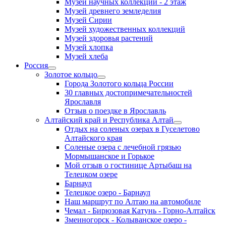
Музей научных коллекций - 2 этаж
Музей древнего земледелия
Музей Сирии
Музей художественных коллекций
Музей здоровья растений
Музей хлопка
Музей хлеба
Россия
Золотое кольцо
Города Золотого кольца России
30 главных достопримечательностей
Ярославля
Отзыв о поездке в Ярославль
Алтайский край и Республика Алтай
Отдых на соленых озерах в Гуселетово
Алтайского края
Соленые озера с лечебной грязью
Мормышанское и Горькое
Мой отзыв о гостинице Артыбаш на
Телецком озере
Барнаул
Телецкое озеро - Барнаул
Наш маршрут по Алтаю на автомобиле
Чемал - Бирюзовая Катунь - Горно-Алтайск
Змеиногорск - Колыванское озеро -