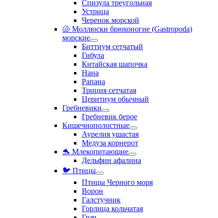
Спизула треугольная
Устрица
Черенок морской
🐚 Моллюски брюхоногие (Gastropoda)
морские
Биттиум сетчатый
Гибула
Китайская шапочка
Нана
Рапана
Триция сетчатая
Церитиум обычный
Гребневики
Гребневик берое
Кишечнополостные
Аурелия ушастая
Медуза корнерот
🐬 Млекопитающие
Дельфин афалина
🐦 Птицы
Птицы Черного моря
Ворон
Галстучник
Горлица кольчатая
Грач