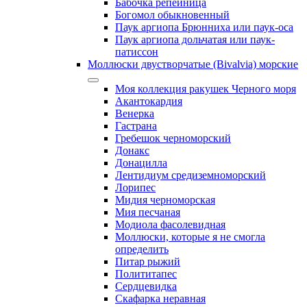
Бабочка репейница
Богомол обыкновенный
Паук аргиопа Брюнниха или паук-оса
Паук аргиопа дольчатая или паук-
патиссон
Моллюски двустворчатые (Bivalvia) морские
Моя коллекция ракушек Черного моря
Акантокардия
Венерка
Гастрана
Гребешок черноморский
Донакс
Донацилла
Лентидиум средиземноморский
Лорипес
Мидия черноморская
Мия песчаная
Модиола фасолевидная
Моллюски, которые я не смогла
определить
Питар рыжий
Полититапес
Сердцевидка
Скафарка неравная