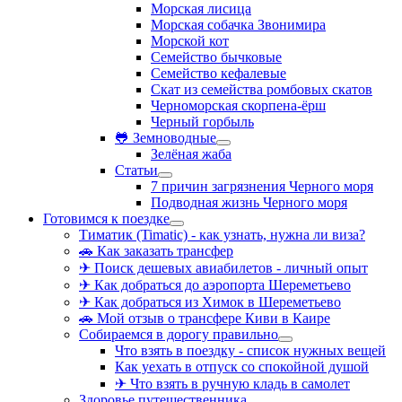
Морская лисица
Морская собачка Звонимира
Морской кот
Семейство бычковые
Семейство кефалевые
Скат из семейства ромбовых скатов
Черноморская скорпена-ёрш
Черный горбыль
🐸 Земноводные
Зелёная жаба
Статьи
7 причин загрязнения Черного моря
Подводная жизнь Черного моря
Готовимся к поездке
Тиматик (Timatic) - как узнать, нужна ли виза?
🚗 Как заказать трансфер
✈ Поиск дешевых авиабилетов - личный опыт
✈ Как добраться до аэропорта Шереметьево
✈ Как добраться из Химок в Шереметьево
🚗 Мой отзыв о трансфере Киви в Каире
Собираемся в дорогу правильно
Что взять в поездку - список нужных вещей
Как уехать в отпуск со спокойной душой
✈ Что взять в ручную кладь в самолет
Здоровье путешественника