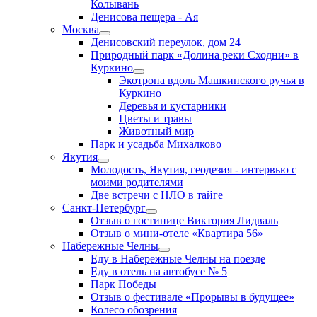
Колывань
Денисова пещера - Ая
Москва
Денисовский переулок, дом 24
Природный парк «Долина реки Сходни» в
Куркино
Экотропа вдоль Машкинского ручья в
Куркино
Деревья и кустарники
Цветы и травы
Животный мир
Парк и усадьба Михалково
Якутия
Молодость, Якутия, геодезия - интервью с
моими родителями
Две встречи с НЛО в тайге
Санкт-Петербург
Отзыв о гостинице Виктория Лидваль
Отзыв о мини-отеле «Квартира 56»
Набережные Челны
Еду в Набережные Челны на поезде
Еду в отель на автобусе № 5
Парк Победы
Отзыв о фестивале «Прорывы в будущее»
Колесо обозрения