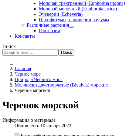
Молочай трехгранный (Euphorbia trigona)
Молочай молочный (Euphorbia lactea)
Эчеверии (Echeveria)
Пахифитумы, пахиверии, седумы
Различные растения
Гортензия
Контакты
Поиск
Поиск
Главная
Черное море
Природа Черного моря
Моллюски двустворчатые (Bivalvia) морские
Черенок морской
Черенок морской
Информация о материале
Обновлено: 10 января 2022