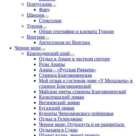
Португалия
Фару
Швеция
Стокгольм
Турция
Обзор географии и климата Турции
Венгрия
Автостопом по Венгрии
Черное море
Краснодарский край
Отдых в Анапе в частном секторе
Розы Анапы
Анапа – «Русская Ривьера»
Станица Благовещенская
Мой отзыв о гостевом доме «У Михалыча» в
станице Благовещенской
Майские цветы станицы Благовещенской
Кизилташский лиман
Витязевский лиман
Бугазский лиман
Курорты Черноморского побережья
Отдых в Геленджике
Черное море. Отдохнуть и не разориться.
Отдыхаем в Сукко
Шумит волна, звенит монета