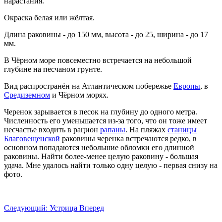
нарастания.
Окраска белая или жёлтая.
Длина раковины - до 150 мм, высота - до 25, ширина - до 17
мм.
В Чёрном море повсеместно встречается на небольшой
глубине на песчаном грунте.
Вид распространён на Атлантическом побережье
Европы
, в
Средиземном
и Чёрном морях.
Черенок зарывается в песок на глубину до одного метра.
Численность его уменьшается из-за того, что он тоже имеет
несчастье входить в рацион
рапаны
. На пляжах
станицы
Благовещенской
раковины черенка встречаются редко, в
основном попадаются небольшие обломки его длинной
раковины. Найти более-менее целую раковину - большая
удача. Мне удалось найти только одну целую - первая снизу на
фото.
Следующий: Устрица
Вперед