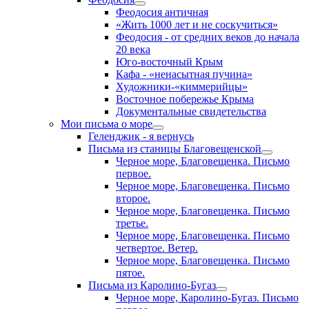
Феодосия античная
«Жить 1000 лет и не соскучиться»
Феодосия - от средних веков до начала
20 века
Юго-восточный Крым
Кафа - «ненасытная пучина»
Художники-«киммерийцы»
Восточное побережье Крыма
Документальные свидетельства
Мои письма о море
Геленджик - я вернусь
Письма из станицы Благовещенской
Черное море, Благовещенка. Письмо
первое.
Черное море, Благовещенка. Письмо
второе.
Черное море, Благовещенка. Письмо
третье.
Черное море, Благовещенка. Письмо
четвертое. Ветер.
Черное море, Благовещенка. Письмо
пятое.
Письма из Каролино-Бугаз
Черное море, Каролино-Бугаз. Письмо