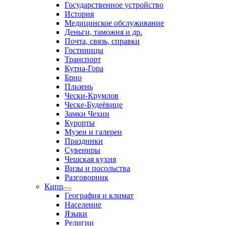
Государственное устройство
История
Медицинское обслуживание
Деньги, таможня и др.
Почта, связь, справки
Гостиницы
Транспорт
Кутна-Гора
Брно
Пльзень
Чески-Крумлов
Ческе-Будеёвице
Замки Чехии
Курорты
Музеи и галереи
Праздники
Сувениры
Чешская кухня
Визы и посольства
Разговорник
Кипр
География и климат
Население
Языки
Религии