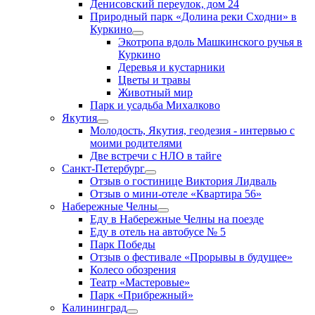
Денисовский переулок, дом 24
Природный парк «Долина реки Сходни» в
Куркино
Экотропа вдоль Машкинского ручья в
Куркино
Деревья и кустарники
Цветы и травы
Животный мир
Парк и усадьба Михалково
Якутия
Молодость, Якутия, геодезия - интервью с
моими родителями
Две встречи с НЛО в тайге
Санкт-Петербург
Отзыв о гостинице Виктория Лидваль
Отзыв о мини-отеле «Квартира 56»
Набережные Челны
Еду в Набережные Челны на поезде
Еду в отель на автобусе № 5
Парк Победы
Отзыв о фестивале «Прорывы в будущее»
Колесо обозрения
Театр «Мастеровые»
Парк «Прибрежный»
Калининград