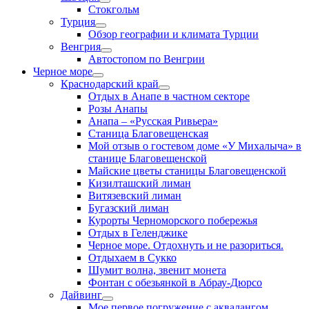
Стокгольм
Турция
Обзор географии и климата Турции
Венгрия
Автостопом по Венгрии
Черное море
Краснодарский край
Отдых в Анапе в частном секторе
Розы Анапы
Анапа – «Русская Ривьера»
Станица Благовещенская
Мой отзыв о гостевом доме «У Михалыча» в
станице Благовещенской
Майские цветы станицы Благовещенской
Кизилташский лиман
Витязевский лиман
Бугазский лиман
Курорты Черноморского побережья
Отдых в Геленджике
Черное море. Отдохнуть и не разориться.
Отдыхаем в Сукко
Шумит волна, звенит монета
Фонтан с обезьянкой в Абрау-Дюрсо
Дайвинг
Мое первое погружение с аквалангом