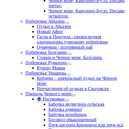
Черное море, Каролино-Бугаз. Письмо
третье.
Черное море, Каролино-Бугаз. Письмо
четвертое.
Побережье Абхазии
Отдых в Абхазии
Новый Афон
Гагра и Пицунда - превосходная
альтернатива турецкому побережью
Очамчира - потерянный рай
Побережье Болгарии
Старик и Черное море. Болгария.
Побережье Румынии
Курорт Мамая
Побережье Украины
Коблево – прекрасный отдых на Чёрном
море
Впечатления об отдыхе в Скадовске
Природа Черного моря
🐝 Насекомые
Бабочка медведица сельская
Бабочка адмирал
Бабочка репейница
Богомол обыкновенный
Паук аргиопа Брюнниха или паук-оса