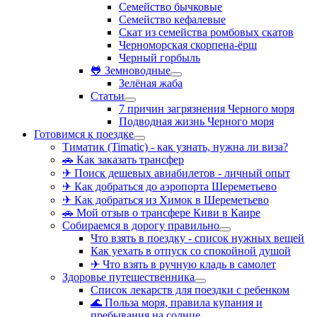
Семейство бычковые
Семейство кефалевые
Скат из семейства ромбовых скатов
Черноморская скорпена-ёрш
Черный горбыль
🐸 Земноводные
Зелёная жаба
Статьи
7 причин загрязнения Черного моря
Подводная жизнь Черного моря
Готовимся к поездке
Тиматик (Timatic) - как узнать, нужна ли виза?
🚗 Как заказать трансфер
✈ Поиск дешевых авиабилетов - личный опыт
✈ Как добраться до аэропорта Шереметьево
✈ Как добраться из Химок в Шереметьево
🚗 Мой отзыв о трансфере Киви в Каире
Собираемся в дорогу правильно
Что взять в поездку - список нужных вещей
Как уехать в отпуск со спокойной душой
✈ Что взять в ручную кладь в самолет
Здоровье путешественника
Список лекарств для поездки с ребенком
🌊 Польза моря, правила купания и
пребывания на солнце