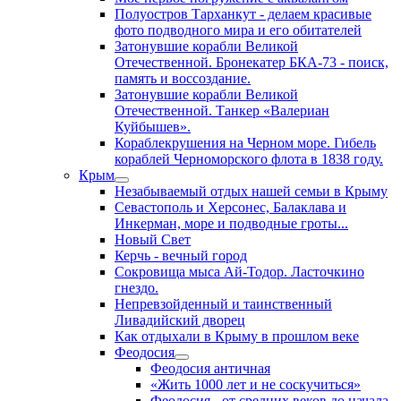
Полуостров Тарханкут - делаем красивые
фото подводного мира и его обитателей
Затонувшие корабли Великой
Отечественной. Бронекатер БКА-73 - поиск,
память и воссоздание.
Затонувшие корабли Великой
Отечественной. Танкер «Валериан
Куйбышев».
Кораблекрушения на Черном море. Гибель
кораблей Черноморского флота в 1838 году.
Крым
Незабываемый отдых нашей семьи в Крыму
Севастополь и Херсонес, Балаклава и
Инкерман, море и подводные гроты...
Новый Свет
Керчь - вечный город
Сокровища мыса Ай-Тодор. Ласточкино
гнездо.
Непревзойденный и таинственный
Ливадийский дворец
Как отдыхали в Крыму в прошлом веке
Феодосия
Феодосия античная
«Жить 1000 лет и не соскучиться»
Феодосия - от средних веков до начала