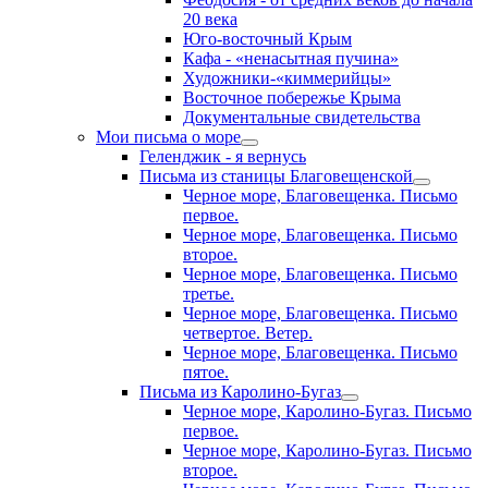
20 века
Юго-восточный Крым
Кафа - «ненасытная пучина»
Художники-«киммерийцы»
Восточное побережье Крыма
Документальные свидетельства
Мои письма о море
Геленджик - я вернусь
Письма из станицы Благовещенской
Черное море, Благовещенка. Письмо
первое.
Черное море, Благовещенка. Письмо
второе.
Черное море, Благовещенка. Письмо
третье.
Черное море, Благовещенка. Письмо
четвертое. Ветер.
Черное море, Благовещенка. Письмо
пятое.
Письма из Каролино-Бугаз
Черное море, Каролино-Бугаз. Письмо
первое.
Черное море, Каролино-Бугаз. Письмо
второе.