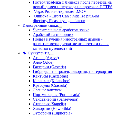
Потеря трафика с Яндекса после переезда на
новый домен и перехода на протокол HTTPS
Vegas Pro не открывает .MOV
Ошибка «Error! Can't initialize plug-ins
directory. Please try again later.»
Иностранные языки
Числительные в арабском языке
Арабский разговорник
Польза изучения иностранных языков -
развитие мозга, развитие личности и новое
качество путешествий
🌵 Суккуленты
Агавы (Agave)
Алоэ (Aloe)
Гастерии (Gasteria)
Гибриды - гастролея, алвортия, гастервортия
Кактусы (Cactaceae)
Каланхоэ (Kalanchoe)
Крассулы (Crassula)
Лесные кактусы
Портулакария (Portulacaria)
Сансевиерии (Sansevieria)
Стапелия (Stapelia)
Хавортии (Haworthia)
Эуфорбии (Euphorbia)