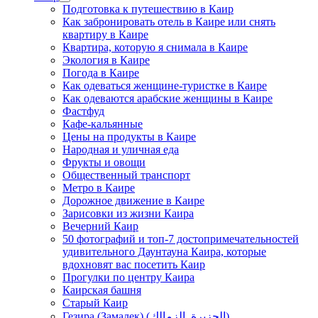
Подготовка к путешествию в Каир
Как забронировать отель в Каире или снять
квартиру в Каире
Квартира, которую я снимала в Каире
Экология в Каире
Погода в Каире
Как одеваться женщине-туристке в Каире
Как одеваются арабские женщины в Каире
Фастфуд
Кафе-кальянные
Цены на продукты в Каире
Народная и уличная еда
Фрукты и овощи
Общественный транспорт
Метро в Каире
Дорожное движение в Каире
Зарисовки из жизни Каира
Вечерний Каир
50 фотографий и топ-7 достопримечательностей
удивительного Даунтауна Каира, которые
вдохновят вас посетить Каир
Прогулки по центру Каира
Каирская башня
Старый Каир
Гезира (Замалек) (الجزيرة, الزمالك)