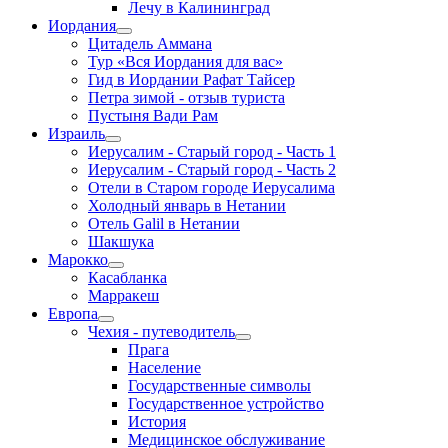
Лечу в Калининград
Иордания
Цитадель Аммана
Тур «Вся Иордания для вас»
Гид в Иордании Рафат Тайсер
Петра зимой - отзыв туриста
Пустыня Вади Рам
Израиль
Иерусалим - Старый город - Часть 1
Иерусалим - Старый город - Часть 2
Отели в Старом городе Иерусалима
Холодный январь в Нетании
Отель Galil в Нетании
Шакшука
Марокко
Касабланка
Марракеш
Европа
Чехия - путеводитель
Прага
Население
Государственные символы
Государственное устройство
История
Медицинское обслуживание