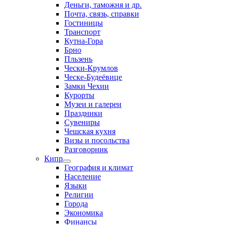
Деньги, таможня и др.
Почта, связь, справки
Гостиницы
Транспорт
Кутна-Гора
Брно
Пльзень
Чески-Крумлов
Ческе-Будеёвице
Замки Чехии
Курорты
Музеи и галереи
Праздники
Сувениры
Чешская кухня
Визы и посольства
Разговорник
Кипр
География и климат
Население
Языки
Религии
Города
Экономика
Финансы