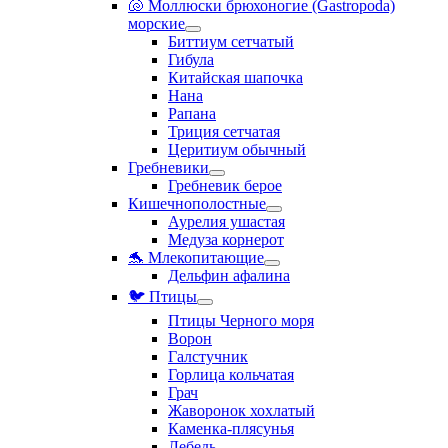
🐚 Моллюски брюхоногие (Gastropoda)
морские
Биттиум сетчатый
Гибула
Китайская шапочка
Нана
Рапана
Триция сетчатая
Церитиум обычный
Гребневики
Гребневик берое
Кишечнополостные
Аурелия ушастая
Медуза корнерот
🐬 Млекопитающие
Дельфин афалина
🐦 Птицы
Птицы Черного моря
Ворон
Галстучник
Горлица кольчатая
Грач
Жаворонок хохлатый
Каменка-плясунья
Лебедь