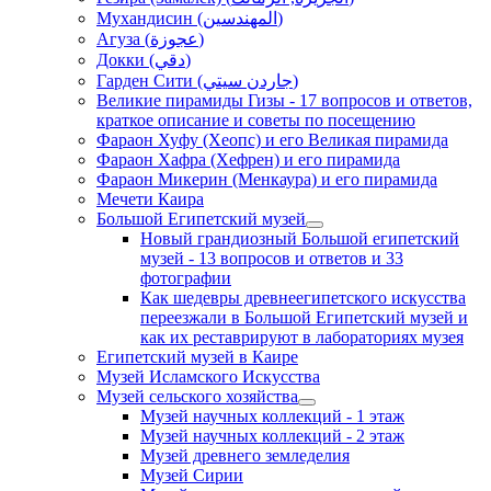
Мухандисин (المهندسين)
Агуза (عجوزة)
Докки (دقي)
Гарден Сити (جاردن سيتي)
Великие пирамиды Гизы - 17 вопросов и ответов,
краткое описание и советы по посещению
Фараон Хуфу (Хеопс) и его Великая пирамида
Фараон Хафра (Хефрен) и его пирамида
Фараон Микерин (Менкаура) и его пирамида
Мечети Каира
Большой Египетский музей
Новый грандиозный Большой египетский
музей - 13 вопросов и ответов и 33
фотографии
Как шедевры древнеегипетского искусства
переезжали в Большой Египетский музей и
как их реставрируют в лабораториях музея
Египетский музей в Каире
Музей Исламского Искусства
Музей сельского хозяйства
Музей научных коллекций - 1 этаж
Музей научных коллекций - 2 этаж
Музей древнего земледелия
Музей Сирии