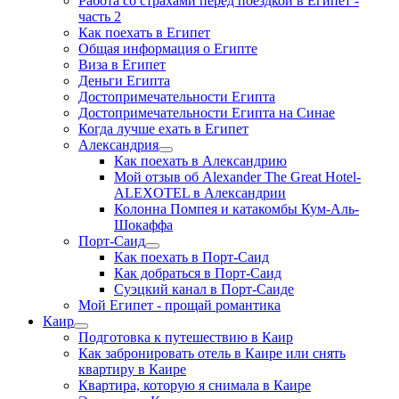
Работа со страхами перед поездкой в Египет -
часть 2
Как поехать в Египет
Общая информация о Египте
Виза в Египет
Деньги Египта
Достопримечательности Египта
Достопримечательности Египта на Синае
Когда лучше ехать в Египет
Александрия
Как поехать в Александрию
Мой отзыв об Alexander The Great Hotel-
ALEXOTEL в Александрии
Колонна Помпея и катакомбы Кум-Аль-
Шокаффа
Порт-Саид
Как поехать в Порт-Саид
Как добраться в Порт-Саид
Суэцкий канал в Порт-Саиде
Мой Египет - прощай романтика
Каир
Подготовка к путешествию в Каир
Как забронировать отель в Каире или снять
квартиру в Каире
Квартира, которую я снимала в Каире