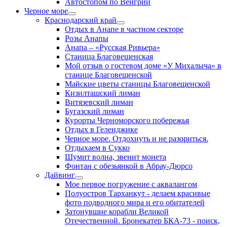
Автостопом по Венгрии
Черное море
Краснодарский край
Отдых в Анапе в частном секторе
Розы Анапы
Анапа – «Русская Ривьера»
Станица Благовещенская
Мой отзыв о гостевом доме «У Михалыча» в
станице Благовещенской
Майские цветы станицы Благовещенской
Кизилташский лиман
Витязевский лиман
Бугазский лиман
Курорты Черноморского побережья
Отдых в Геленджике
Черное море. Отдохнуть и не разориться.
Отдыхаем в Сукко
Шумит волна, звенит монета
Фонтан с обезьянкой в Абрау-Дюрсо
Дайвинг
Мое первое погружение с аквалангом
Полуостров Тарханкут - делаем красивые
фото подводного мира и его обитателей
Затонувшие корабли Великой
Отечественной. Бронекатер БКА-73 - поиск,