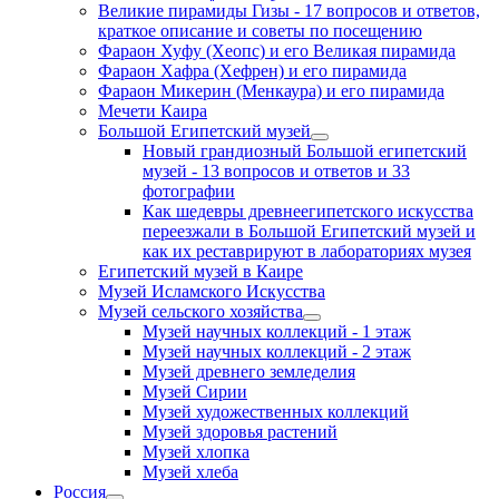
Великие пирамиды Гизы - 17 вопросов и ответов,
краткое описание и советы по посещению
Фараон Хуфу (Хеопс) и его Великая пирамида
Фараон Хафра (Хефрен) и его пирамида
Фараон Микерин (Менкаура) и его пирамида
Мечети Каира
Большой Египетский музей
Новый грандиозный Большой египетский
музей - 13 вопросов и ответов и 33
фотографии
Как шедевры древнеегипетского искусства
переезжали в Большой Египетский музей и
как их реставрируют в лабораториях музея
Египетский музей в Каире
Музей Исламского Искусства
Музей сельского хозяйства
Музей научных коллекций - 1 этаж
Музей научных коллекций - 2 этаж
Музей древнего земледелия
Музей Сирии
Музей художественных коллекций
Музей здоровья растений
Музей хлопка
Музей хлеба
Россия