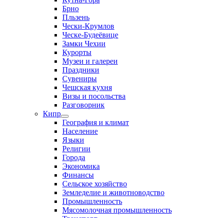
Брно
Пльзень
Чески-Крумлов
Ческе-Будеёвице
Замки Чехии
Курорты
Музеи и галереи
Праздники
Сувениры
Чешская кухня
Визы и посольства
Разговорник
Кипр
География и климат
Население
Языки
Религии
Города
Экономика
Финансы
Сельское хозяйство
Земледелие и животноводство
Промышленность
Мясомолочная промышленность