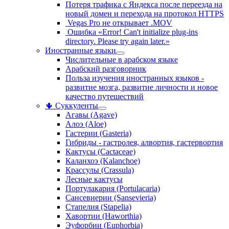
Потеря трафика с Яндекса после переезда на
новый домен и перехода на протокол HTTPS
Vegas Pro не открывает .MOV
Ошибка «Error! Can't initialize plug-ins
directory. Please try again later.»
Иностранные языки
Числительные в арабском языке
Арабский разговорник
Польза изучения иностранных языков -
развитие мозга, развитие личности и новое
качество путешествий
🌵 Суккуленты
Агавы (Agave)
Алоэ (Aloe)
Гастерии (Gasteria)
Гибриды - гастролея, алвортия, гастервортия
Кактусы (Cactaceae)
Каланхоэ (Kalanchoe)
Крассулы (Crassula)
Лесные кактусы
Портулакария (Portulacaria)
Сансевиерии (Sansevieria)
Стапелия (Stapelia)
Хавортии (Haworthia)
Эуфорбии (Euphorbia)