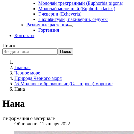
Молочай трехгранный (Euphorbia trigona)
Молочай молочный (Euphorbia lactea)
Эчеверии (Echeveria)
Пахифитумы, пахиверии, седумы
Различные растения
Гортензия
Контакты
Поиск
Поиск
Главная
Черное море
Природа Черного моря
🐚 Моллюски брюхоногие (Gastropoda) морские
Нана
Нана
Информация о материале
Обновлено: 11 января 2022