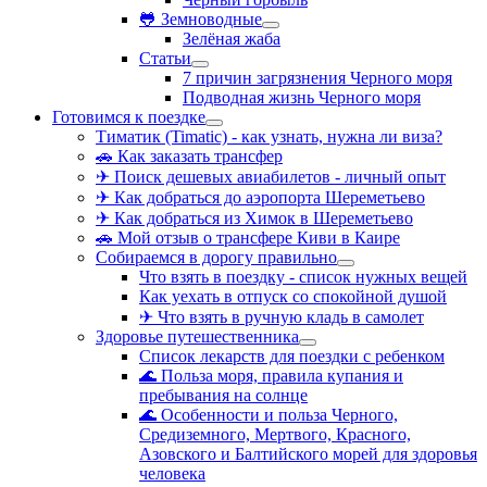
🐸 Земноводные
Зелёная жаба
Статьи
7 причин загрязнения Черного моря
Подводная жизнь Черного моря
Готовимся к поездке
Тиматик (Timatic) - как узнать, нужна ли виза?
🚗 Как заказать трансфер
✈ Поиск дешевых авиабилетов - личный опыт
✈ Как добраться до аэропорта Шереметьево
✈ Как добраться из Химок в Шереметьево
🚗 Мой отзыв о трансфере Киви в Каире
Собираемся в дорогу правильно
Что взять в поездку - список нужных вещей
Как уехать в отпуск со спокойной душой
✈ Что взять в ручную кладь в самолет
Здоровье путешественника
Список лекарств для поездки с ребенком
🌊 Польза моря, правила купания и
пребывания на солнце
🌊 Особенности и польза Черного,
Средиземного, Мертвого, Красного,
Азовского и Балтийского морей для здоровья
человека