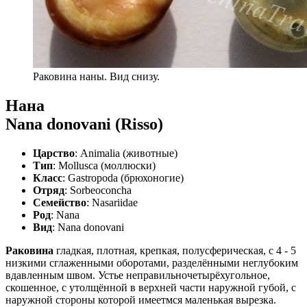
Раковина наны. Вид снизу.
Нана
Nana donovani (Risso)
Царство
: Animalia (животные)
Тип
: Mollusca (моллюски)
Класс
: Gastropoda (брюхоногие)
Отряд
: Sorbeoconcha
Семейство
: Nasariidae
Род
: Nana
Вид
: Nana donovani
Раковина
гладкая, плотная, крепкая, полусферическая, с 4 - 5
низкими сглаженными оборотами, разделёнными неглубоким
вдавленным швом. Устье неправильночетырёхугольное,
скошенное, с утолщённой в верхней части наружной губой, с
наружной стороны которой имеетмся маленькая вырезка.