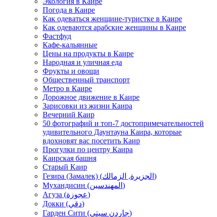
Экология в Каире
Погода в Каире
Как одеваться женщине-туристке в Каире
Как одеваются арабские женщины в Каире
Фастфуд
Кафе-кальянные
Цены на продукты в Каире
Народная и уличная еда
Фрукты и овощи
Общественный транспорт
Метро в Каире
Дорожное движение в Каире
Зарисовки из жизни Каира
Вечерний Каир
50 фотографий и топ-7 достопримечательностей
удивительного Даунтауна Каира, которые
вдохновят вас посетить Каир
Прогулки по центру Каира
Каирская башня
Старый Каир
Гезира (Замалек) (الجزيرة, الزمالك)
Мухандисин (المهندسين)
Агуза (عجوزة)
Докки (دقي)
Гарден Сити (جاردن سيتي)