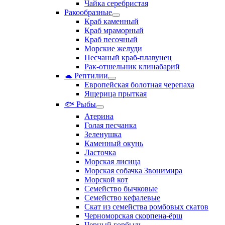
Чайка серебристая
Ракообразные
Краб каменный
Краб мраморный
Краб песочный
Морские желуди
Песчаный краб-плавунец
Рак-отшельник клинабарий
🐢 Рептилии
Европейская болотная черепаха
Ящерица прыткая
🐟 Рыбы
Атерина
Голая песчанка
Зеленушка
Каменный окунь
Ласточка
Морская лисица
Морская собачка Звонимира
Морской кот
Семейство бычковые
Семейство кефалевые
Скат из семейства ромбовых скатов
Черноморская скорпена-ёрш
Черный горбыль