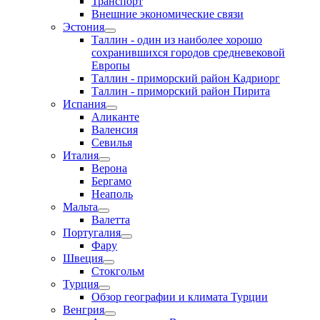
Транспорт
Внешние экономические связи
Эстония
Таллин - один из наиболее хорошо
сохранившихся городов средневековой
Европы
Таллин - приморский район Кадриорг
Таллин - приморский район Пирита
Испания
Аликанте
Валенсия
Севилья
Италия
Верона
Бергамо
Неаполь
Мальта
Валетта
Португалия
Фару
Швеция
Стокгольм
Турция
Обзор географии и климата Турции
Венгрия