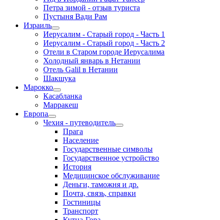
Петра зимой - отзыв туриста
Пустыня Вади Рам
Израиль
Иерусалим - Старый город - Часть 1
Иерусалим - Старый город - Часть 2
Отели в Старом городе Иерусалима
Холодный январь в Нетании
Отель Galil в Нетании
Шакшука
Марокко
Касабланка
Марракеш
Европа
Чехия - путеводитель
Прага
Население
Государственные символы
Государственное устройство
История
Медицинское обслуживание
Деньги, таможня и др.
Почта, связь, справки
Гостиницы
Транспорт
Кутна-Гора