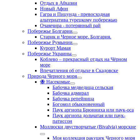
Отдых в Абхазии
Новый Афон
Гагра и Пицунда - превосходная
альтернатива турецкому побережью
Очамчира - потерянный рай
Побережье Болгарии
Старик и Черное море. Болгария.
Побережье Румынии
Курорт Мамая
Побережье Украины
Коблево – прекрасный отдых на Чёрном
море
Впечатления об отдыхе в Скадовске
Природа Черного моря
🐝 Насекомые
Бабочка медведица сельская
Бабочка адмирал
Бабочка репейница
Богомол обыкновенный
Паук аргиопа Брюнниха или паук-оса
Паук аргиопа дольчатая или паук-
патиссон
Моллюски двустворчатые (Bivalvia) морские
Моя коллекция ракушек Черного моря