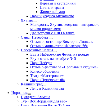
Деревья и кустарники
Цветы и травы
Животный мир
Парк и усадьба Михалково
Якутия
Молодость, Якутия, геодезия - интервью с
моими родителями
Две встречи с НЛО в тайге
Санкт-Петербург
Отзыв о гостинице Виктория Лидваль
Отзыв о мини-отеле «Квартира 56»
Набережные Челны
Еду в Набережные Челны на поезде
Еду в отель на автобусе № 5
Парк Победы
Отзыв о фестивале «Прорывы в будущее»
Колесо обозрения
Театр «Мастеровые»
Парк «Прибрежный»
Калининград
Лечу в Калининград
Иордания
Цитадель Аммана
Тур «Вся Иордания для вас»
Гид в Иордании Рафат Тайсер