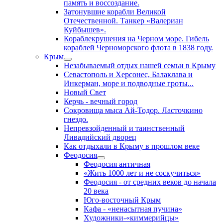
память и воссоздание.
Затонувшие корабли Великой
Отечественной. Танкер «Валериан
Куйбышев».
Кораблекрушения на Черном море. Гибель
кораблей Черноморского флота в 1838 году.
Крым
Незабываемый отдых нашей семьи в Крыму
Севастополь и Херсонес, Балаклава и
Инкерман, море и подводные гроты...
Новый Свет
Керчь - вечный город
Сокровища мыса Ай-Тодор. Ласточкино
гнездо.
Непревзойденный и таинственный
Ливадийский дворец
Как отдыхали в Крыму в прошлом веке
Феодосия
Феодосия античная
«Жить 1000 лет и не соскучиться»
Феодосия - от средних веков до начала
20 века
Юго-восточный Крым
Кафа - «ненасытная пучина»
Художники-«киммерийцы»