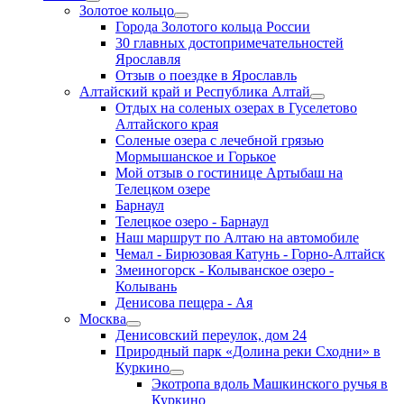
Золотое кольцо
Города Золотого кольца России
30 главных достопримечательностей
Ярославля
Отзыв о поездке в Ярославль
Алтайский край и Республика Алтай
Отдых на соленых озерах в Гуселетово
Алтайского края
Соленые озера с лечебной грязью
Мормышанское и Горькое
Мой отзыв о гостинице Артыбаш на
Телецком озере
Барнаул
Телецкое озеро - Барнаул
Наш маршрут по Алтаю на автомобиле
Чемал - Бирюзовая Катунь - Горно-Алтайск
Змеиногорск - Колыванское озеро -
Колывань
Денисова пещера - Ая
Москва
Денисовский переулок, дом 24
Природный парк «Долина реки Сходни» в
Куркино
Экотропа вдоль Машкинского ручья в
Куркино