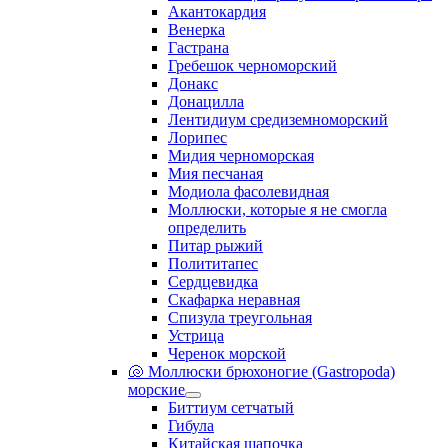
Акантокардия
Венерка
Гастрана
Гребешок черноморский
Донакс
Донацилла
Лентидиум средиземноморский
Лорипес
Мидия черноморская
Мия песчаная
Модиола фасолевидная
Моллюски, которые я не смогла
определить
Питар рыжий
Полититапес
Сердцевидка
Скафарка неравная
Спизула треугольная
Устрица
Черенок морской
🐚 Моллюски брюхоногие (Gastropoda)
морские
Биттиум сетчатый
Гибула
Китайская шапочка