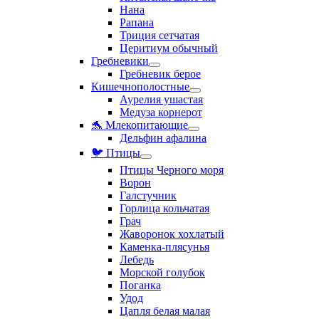
Нана
Рапана
Триция сетчатая
Церитиум обычный
Гребневики
Гребневик берое
Кишечнополостные
Аурелия ушастая
Медуза корнерот
🐬 Млекопитающие
Дельфин афалина
🐦 Птицы
Птицы Черного моря
Ворон
Галстучник
Горлица кольчатая
Грач
Жаворонок хохлатый
Каменка-плясунья
Лебедь
Морской голубок
Поганка
Удод
Цапля белая малая