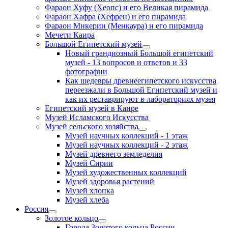
Фараон Хуфу (Хеопс) и его Великая пирамида
Фараон Хафра (Хефрен) и его пирамида
Фараон Микерин (Менкаура) и его пирамида
Мечети Каира
Большой Египетский музей
Новый грандиозный Большой египетский
музей - 13 вопросов и ответов и 33
фотографии
Как шедевры древнеегипетского искусства
переезжали в Большой Египетский музей и
как их реставрируют в лабораториях музея
Египетский музей в Каире
Музей Исламского Искусства
Музей сельского хозяйства
Музей научных коллекций - 1 этаж
Музей научных коллекций - 2 этаж
Музей древнего земледелия
Музей Сирии
Музей художественных коллекций
Музей здоровья растений
Музей хлопка
Музей хлеба
Россия
Золотое кольцо
Города Золотого кольца России