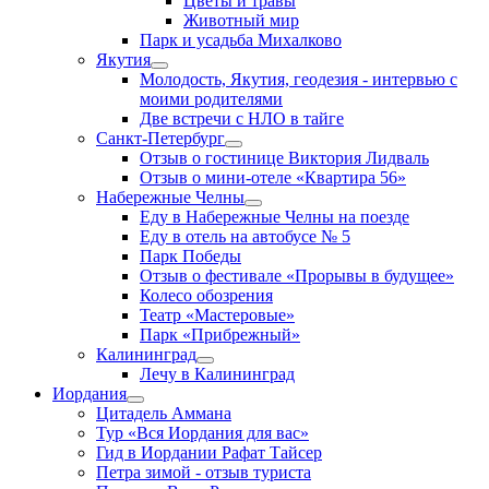
Цветы и травы
Животный мир
Парк и усадьба Михалково
Якутия
Молодость, Якутия, геодезия - интервью с
моими родителями
Две встречи с НЛО в тайге
Санкт-Петербург
Отзыв о гостинице Виктория Лидваль
Отзыв о мини-отеле «Квартира 56»
Набережные Челны
Еду в Набережные Челны на поезде
Еду в отель на автобусе № 5
Парк Победы
Отзыв о фестивале «Прорывы в будущее»
Колесо обозрения
Театр «Мастеровые»
Парк «Прибрежный»
Калининград
Лечу в Калининград
Иордания
Цитадель Аммана
Тур «Вся Иордания для вас»
Гид в Иордании Рафат Тайсер
Петра зимой - отзыв туриста