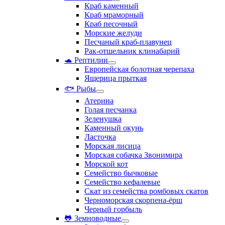
Краб каменный
Краб мраморный
Краб песочный
Морские желуди
Песчаный краб-плавунец
Рак-отшельник клинабарий
🐢 Рептилии
Европейская болотная черепаха
Ящерица прыткая
🐟 Рыбы
Атерина
Голая песчанка
Зеленушка
Каменный окунь
Ласточка
Морская лисица
Морская собачка Звонимира
Морской кот
Семейство бычковые
Семейство кефалевые
Скат из семейства ромбовых скатов
Черноморская скорпена-ёрш
Черный горбыль
🐸 Земноводные