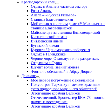
Краснодарский край
Отдых в Анапе в частном секторе
Розы Анапы
Анапа – «Русская Ривьера»
Станица Благовещенская
Мой отзыв о гостевом доме «У Михалыча» в
станице Благовещенской
Майские цветы станицы Благовещенской
Кизилташский лиман
Витязевский лиман
Бугазский лиман
Курорты Черноморского побережья
Отдых в Геленджике
Черное море. Отдохнуть и не разориться.
Отдыхаем в Сукко
Шумит волна, звенит монета
Фонтан с обезьянкой в Абрау-Дюрсо
Дайвинг
Мое первое погружение с аквалангом
Полуостров Тарханкут - делаем красивые
фото подводного мира и его обитателей
Затонувшие корабли Великой
Отечественной. Бронекатер БКА-73 - поиск,
память и воссоздание.
Затонувшие корабли Великой