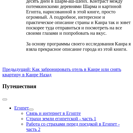
десять дней в Шарм-аш-Шейх. Контраст между
потемкинскими деревнями Шарма и картиной
Египта, нарисованной в этой книге, просто
огромный. А подробное, интересное и
практическое описание страны и Каира так и зовет
поскорее туда отправиться и посмотреть на все
своими глазами и попробовать на вкус.
За основу программы своего исследования Каира я
взяла прекрасное описание города из этой книги.
Предыдущий: Как забронировать отель в Каире или снять
квартиру в Каире
Назад
Путешествия
Египет
Связь и интернет в Египте
Страхи земли египетской - часть 1
Работа со страхами перед поездкой в Египет -
часть 2