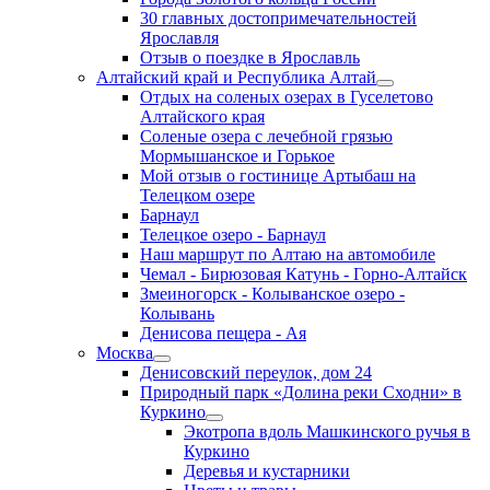
30 главных достопримечательностей
Ярославля
Отзыв о поездке в Ярославль
Алтайский край и Республика Алтай
Отдых на соленых озерах в Гуселетово
Алтайского края
Соленые озера с лечебной грязью
Мормышанское и Горькое
Мой отзыв о гостинице Артыбаш на
Телецком озере
Барнаул
Телецкое озеро - Барнаул
Наш маршрут по Алтаю на автомобиле
Чемал - Бирюзовая Катунь - Горно-Алтайск
Змеиногорск - Колыванское озеро -
Колывань
Денисова пещера - Ая
Москва
Денисовский переулок, дом 24
Природный парк «Долина реки Сходни» в
Куркино
Экотропа вдоль Машкинского ручья в
Куркино
Деревья и кустарники