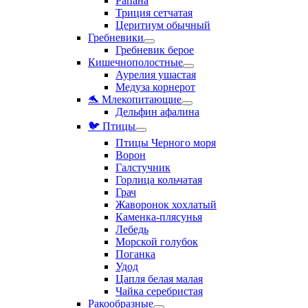
Рапана
Триция сетчатая
Церитиум обычный
Гребневики
Гребневик берое
Кишечнополостные
Аурелия ушастая
Медуза корнерот
🐬 Млекопитающие
Дельфин афалина
🐦 Птицы
Птицы Черного моря
Ворон
Галстучник
Горлица кольчатая
Грач
Жаворонок хохлатый
Каменка-плясунья
Лебедь
Морской голубок
Поганка
Удод
Цапля белая малая
Чайка серебристая
Ракообразные