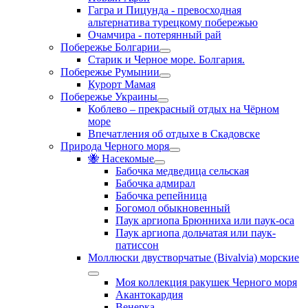
Гагра и Пицунда - превосходная
альтернатива турецкому побережью
Очамчира - потерянный рай
Побережье Болгарии
Старик и Черное море. Болгария.
Побережье Румынии
Курорт Мамая
Побережье Украины
Коблево – прекрасный отдых на Чёрном
море
Впечатления об отдыхе в Скадовске
Природа Черного моря
🐝 Насекомые
Бабочка медведица сельская
Бабочка адмирал
Бабочка репейница
Богомол обыкновенный
Паук аргиопа Брюнниха или паук-оса
Паук аргиопа дольчатая или паук-
патиссон
Моллюски двустворчатые (Bivalvia) морские
Моя коллекция ракушек Черного моря
Акантокардия
Венерка