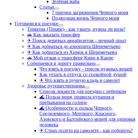
Зелёная жаба
Статьи
7 причин загрязнения Черного моря
Подводная жизнь Черного моря
Готовимся к поездке
Тиматик (Timatic) - как узнать, нужна ли виза?
🚗 Как заказать трансфер
✈ Поиск дешевых авиабилетов - личный опыт
✈ Как добраться до аэропорта Шереметьево
✈ Как добраться из Химок в Шереметьево
🚗 Мой отзыв о трансфере Киви в Каире
Собираемся в дорогу правильно
Что взять в поездку - список нужных вещей
Как уехать в отпуск со спокойной душой
✈ Что взять в ручную кладь в самолет
Здоровье путешественника
Список лекарств для поездки с ребенком
🌊 Польза моря, правила купания и
пребывания на солнце
🌊 Особенности и польза Черного,
Средиземного, Мертвого, Красного,
Азовского и Балтийского морей для здоровья
человека
✈ Страх полета на самолете - как побороть?