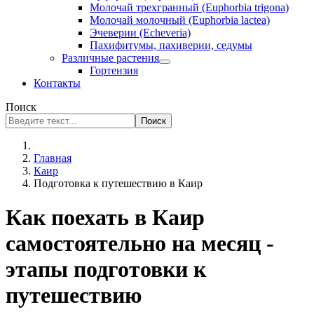
Молочай трехгранный (Euphorbia trigona)
Молочай молочный (Euphorbia lactea)
Эчеверии (Echeveria)
Пахифитумы, пахиверии, седумы
Различные растения
Гортензия
Контакты
Поиск
Поиск
Главная
Каир
Подготовка к путешествию в Каир
Как поехать в Каир
самостоятельно на месяц -
этапы подготовки к
путешествию