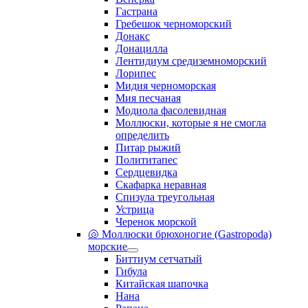
Гастрана
Гребешок черноморский
Донакс
Донацилла
Лентидиум средиземноморский
Лорипес
Мидия черноморская
Мия песчаная
Модиола фасолевидная
Моллюски, которые я не смогла
определить
Питар рыжий
Полититапес
Сердцевидка
Скафарка неравная
Спизула треугольная
Устрица
Черенок морской
🐚 Моллюски брюхоногие (Gastropoda)
морские
Биттиум сетчатый
Гибула
Китайская шапочка
Нана