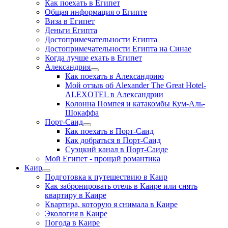
Как поехать в Египет
Общая информация о Египте
Виза в Египет
Деньги Египта
Достопримечательности Египта
Достопримечательности Египта на Синае
Когда лучше ехать в Египет
Александрия
Как поехать в Александрию
Мой отзыв об Alexander The Great Hotel-
ALEXOTEL в Александрии
Колонна Помпея и катакомбы Кум-Аль-
Шокаффа
Порт-Саид
Как поехать в Порт-Саид
Как добраться в Порт-Саид
Суэцкий канал в Порт-Саиде
Мой Египет - прощай романтика
Каир
Подготовка к путешествию в Каир
Как забронировать отель в Каире или снять
квартиру в Каире
Квартира, которую я снимала в Каире
Экология в Каире
Погода в Каире