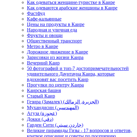
Как одеваться женщине-туристке в Каире
Как одеваются арабские женщины в Каире
Фастфуд
Кафе-кальянные
Цены на продукты в Каире
Народная и уличная еда
Фрукты и овощи
Общественный транспорт
Метро в Каире
Дорожное движение в Каире
Зарисовки из жизни Каира
Вечерний Каир
50 фотографий и топ-7 достопримечательностей
удивительного Даунтауна Каира, которые
вдохновят вас посетить Каир
Прогулки по центру Каира
Каирская башня
Старый Каир
Гезира (Замалек) (الجزيرة, الزمالك)
Мухандисин (المهندسين)
Агуза (عجوزة)
Докки (دقي)
Гарден Сити (جاردن سيتي)
Великие пирамиды Гизы - 17 вопросов и ответов,
краткое описание и советы по посещению