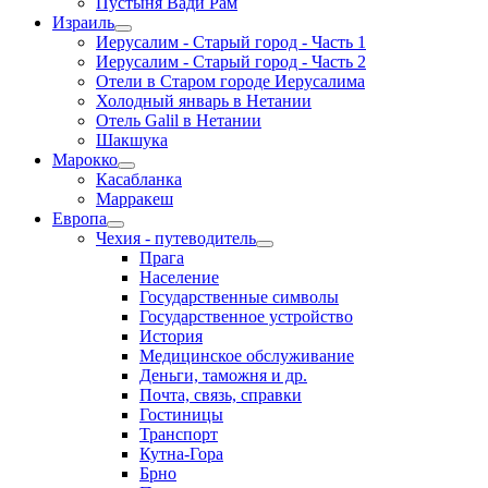
Пустыня Вади Рам
Израиль
Иерусалим - Старый город - Часть 1
Иерусалим - Старый город - Часть 2
Отели в Старом городе Иерусалима
Холодный январь в Нетании
Отель Galil в Нетании
Шакшука
Марокко
Касабланка
Марракеш
Европа
Чехия - путеводитель
Прага
Население
Государственные символы
Государственное устройство
История
Медицинское обслуживание
Деньги, таможня и др.
Почта, связь, справки
Гостиницы
Транспорт
Кутна-Гора
Брно