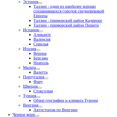
Эстония
Таллин - один из наиболее хорошо
сохранившихся городов средневековой
Европы
Таллин - приморский район Кадриорг
Таллин - приморский район Пирита
Испания
Аликанте
Валенсия
Севилья
Италия
Верона
Бергамо
Неаполь
Мальта
Валетта
Португалия
Фару
Швеция
Стокгольм
Турция
Обзор географии и климата Турции
Венгрия
Автостопом по Венгрии
Черное море