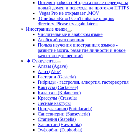
Потеря трафика с Яндекса после переезда на
новый домен и перехода на протокол HTTPS
Vegas Pro не открывает .MOV
Ошибка «Error! Can't initialize plug-ins
directory. Please try again later.»
Иностранные языки
Числительные в арабском языке
Арабский разговорник
Польза изучения иностранных языков -
развитие мозга, развитие личности и новое
качество путешествий
🌵 Суккуленты
Агавы (Agave)
Алоэ (Aloe)
Гастерии (Gasteria)
Гибриды - гастролея, алвортия, гастервортия
Кактусы (Cactaceae)
Каланхоэ (Kalanchoe)
Крассулы (Crassula)
Лесные кактусы
Портулакария (Portulacaria)
Сансевиерии (Sansevieria)
Стапелия (Stapelia)
Хавортии (Haworthia)
Эуфорбии (Euphorbia)