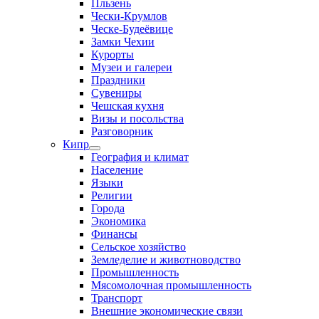
Пльзень
Чески-Крумлов
Ческе-Будеёвице
Замки Чехии
Курорты
Музеи и галереи
Праздники
Сувениры
Чешская кухня
Визы и посольства
Разговорник
Кипр
География и климат
Население
Языки
Религии
Города
Экономика
Финансы
Сельское хозяйство
Земледелие и животноводство
Промышленность
Мясомолочная промышленность
Транспорт
Внешние экономические связи