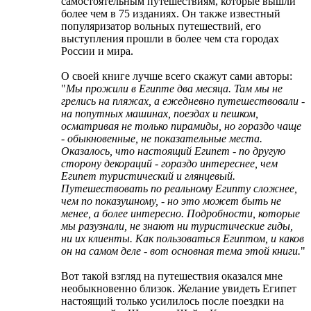
самостоятельным путешествиям, которые вышли
более чем в 75 изданиях. Он также известный
популяризатор вольных путешествий, его
выступления прошли в более чем ста городах
России и мира.
О своей книге лучше всего скажут сами авторы:
"
Мы прожили в Египте два месяца. Там мы не
грелись на пляжах, а ежедневно путешествовали -
на попутных машинах, поездах и пешком,
осматривая не только пирамиды, но гораздо чаще
- обыкновенные, не показательные места.
Оказалось, что настоящий Египет - по другую
сторону декораций - гораздо интереснее, чем
Египет туристический и глянцевый.
Путешествовать по реальному Египту сложнее,
чем по показушному, - но это может быть не
менее, а более интересно. Подробности, которые
мы разузнали, не знают ни туристические гиды,
ни их клиенты. Как пользоваться Египтом, и каков
он на самом деле - вот основная тема этой книги.
"
Вот такой взгляд на путешествия оказался мне
необыкновенно близок. Желание увидеть Египет
настоящий только усилилось после поездки на