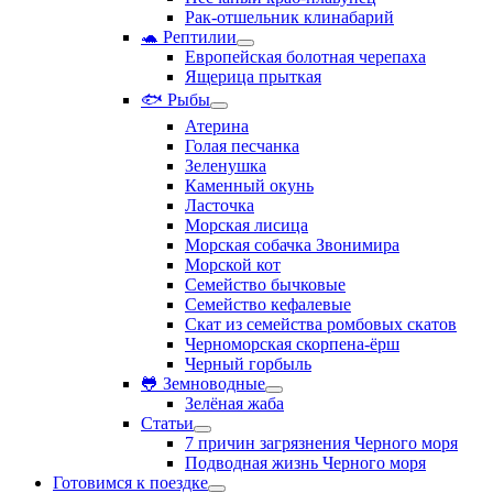
Рак-отшельник клинабарий
🐢 Рептилии
Европейская болотная черепаха
Ящерица прыткая
🐟 Рыбы
Атерина
Голая песчанка
Зеленушка
Каменный окунь
Ласточка
Морская лисица
Морская собачка Звонимира
Морской кот
Семейство бычковые
Семейство кефалевые
Скат из семейства ромбовых скатов
Черноморская скорпена-ёрш
Черный горбыль
🐸 Земноводные
Зелёная жаба
Статьи
7 причин загрязнения Черного моря
Подводная жизнь Черного моря
Готовимся к поездке