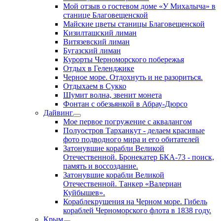
Мой отзыв о гостевом доме «У Михалыча» в
станице Благовещенской
Майские цветы станицы Благовещенской
Кизилташский лиман
Витязевский лиман
Бугазский лиман
Курорты Черноморского побережья
Отдых в Геленджике
Черное море. Отдохнуть и не разориться.
Отдыхаем в Сукко
Шумит волна, звенит монета
Фонтан с обезьянкой в Абрау-Дюрсо
Дайвинг
Мое первое погружение с аквалангом
Полуостров Тарханкут - делаем красивые
фото подводного мира и его обитателей
Затонувшие корабли Великой
Отечественной. Бронекатер БКА-73 - поиск,
память и воссоздание.
Затонувшие корабли Великой
Отечественной. Танкер «Валериан
Куйбышев».
Кораблекрушения на Черном море. Гибель
кораблей Черноморского флота в 1838 году.
Крым