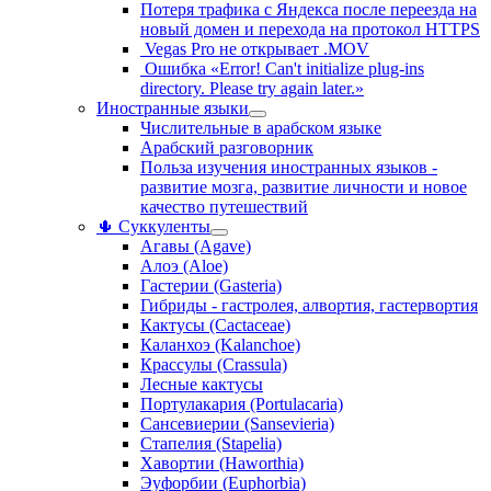
Потеря трафика с Яндекса после переезда на
новый домен и перехода на протокол HTTPS
Vegas Pro не открывает .MOV
Ошибка «Error! Can't initialize plug-ins
directory. Please try again later.»
Иностранные языки
Числительные в арабском языке
Арабский разговорник
Польза изучения иностранных языков -
развитие мозга, развитие личности и новое
качество путешествий
🌵 Суккуленты
Агавы (Agave)
Алоэ (Aloe)
Гастерии (Gasteria)
Гибриды - гастролея, алвортия, гастервортия
Кактусы (Cactaceae)
Каланхоэ (Kalanchoe)
Крассулы (Crassula)
Лесные кактусы
Портулакария (Portulacaria)
Сансевиерии (Sansevieria)
Стапелия (Stapelia)
Хавортии (Haworthia)
Эуфорбии (Euphorbia)