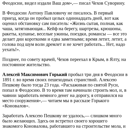
Феодосии, видел издали Ваш дом»,— писал Чехов Суворину.
В Феодосии Антону Павловичу не писалось. В первый
приезд, когда он пробыл целых одиннадцать дней, вот как
оценил обстановку сам писатель: «Жизнь сытая, полная, как
чаша, затягивающая... Кейф на берегу, шартрезы, крюшоны,
ракеты, купанье, веселые ужины, поездки, романсы — все это
делает дни короткими и едва заметными; время летит, летит, а
голова под шум волн дремлет и не хочет работать... Нет, надо
уехать!».
Позднее, по совету врачей, Чехов переехал в Крым, в Ялту, на
постоянное жительство.
Алексей Максимович Горький
пробыл три дня в Феодосии в
1891 г. во время своих пешеходных странствий. Алексею
Пешкову было тогда 23 года. «Расхаживая по святой Руси,
попал в Феодосию. В то время там начинали строить мол, и, в
чаянии заработать немного денег на дорогу, я отправился на
место сооружения»,— читаем мы в рассказе Горького
«Коновалов».
Заработать Алексею Пешкову не удалось,— слишком много
было желающих. Здесь он встретил своего хорошего
знакомого Коновалова, работавшего на строительстве мола, и