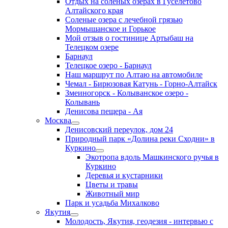
Отдых на соленых озерах в Гуселетово
Алтайского края
Соленые озера с лечебной грязью
Мормышанское и Горькое
Мой отзыв о гостинице Артыбаш на
Телецком озере
Барнаул
Телецкое озеро - Барнаул
Наш маршрут по Алтаю на автомобиле
Чемал - Бирюзовая Катунь - Горно-Алтайск
Змеиногорск - Колыванское озеро -
Колывань
Денисова пещера - Ая
Москва
Денисовский переулок, дом 24
Природный парк «Долина реки Сходни» в
Куркино
Экотропа вдоль Машкинского ручья в
Куркино
Деревья и кустарники
Цветы и травы
Животный мир
Парк и усадьба Михалково
Якутия
Молодость, Якутия, геодезия - интервью с