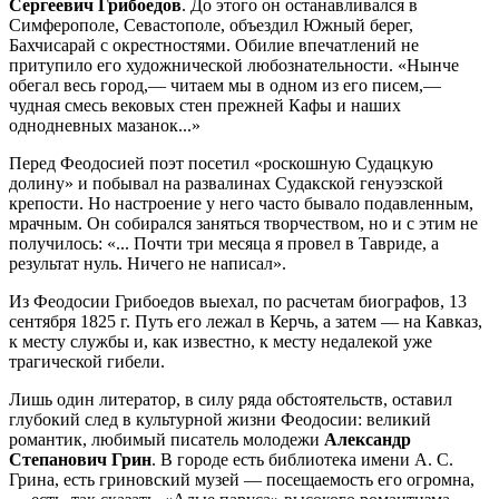
Сергеевич Грибоедов
. До этого он останавливался в
Симферополе, Севастополе, объездил Южный берег,
Бахчисарай с окрестностями. Обилие впечатлений не
притупило его художнической любознательности. «Нынче
обегал весь город,— читаем мы в одном из его писем,—
чудная смесь вековых стен прежней Кафы и наших
однодневных мазанок...»
Перед Феодосией поэт посетил «роскошную Судацкую
долину» и побывал на развалинах Судакской генуэзской
крепости. Но настроение у него часто бывало подавленным,
мрачным. Он собирался заняться творчеством, но и с этим не
получилось: «... Почти три месяца я провел в Тавриде, а
результат нуль. Ничего не написал».
Из Феодосии Грибоедов выехал, по расчетам биографов, 13
сентября 1825 г. Путь его лежал в Керчь, а затем — на Кавказ,
к месту службы и, как известно, к месту недалекой уже
трагической гибели.
Лишь один литератор, в силу ряда обстоятельств, оставил
глубокий след в культурной жизни Феодосии: великий
романтик, любимый писатель молодежи
Александр
Степанович Грин
. В городе есть библиотека имени А. С.
Грина, есть гриновский музей — посещаемость его огромна,