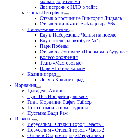
моими родителями
Две встречи с НЛО в тайге
Санкт-Петербург
Отзыв о гостинице Виктория Лидваль
Отзыв о мини-отеле «Квартира 56»
Набережные Челны
Еду в Набережные Челны на поезде
Еду в отель на автобусе № 5
Парк Победы
Отзыв о фестивале «Прорывы в будущее»
Колесо обозрения
Театр «Мастеровые»
Парк «Прибрежный»
Калининград
Лечу в Калининград
Иордания
Цитадель Аммана
Тур «Вся Иордания для вас»
Гид в Иордании Рафат Тайсер
Петра зимой - отзыв туриста
Пустыня Вади Рам
Израиль
Иерусалим - Старый город - Часть 1
Иерусалим - Старый город - Часть 2
Отели в Старом городе Иерусалима