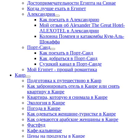
Достопримечательности Египта на Синае
Когда лучше ехать в Египет
Александрия
Как поехать в Александрию
Мой отзыв об Alexander The Great Hotel-
ALEXOTEL в Александрии
Колонна Помпея и катакомбы Кум-Аль-
Шокаффа
Порт-Саид
Как поехать в Порт-Саид
Как добраться в Порт-Саид
Суэцкий канал в Порт-Саиде
Мой Египет - прощай романтика
Каир
Подготовка к путешествию в Каир
Как забронировать отель в Каире или снять
квартиру в Каире
Квартира, которую я снимала в Каире
Экология в Каире
Погода в Каире
Как одеваться женщине-туристке в Каире
Как одеваются арабские женщины в Каире
Фастфуд
Кафе-кальянные
Цены на продукты в Каире