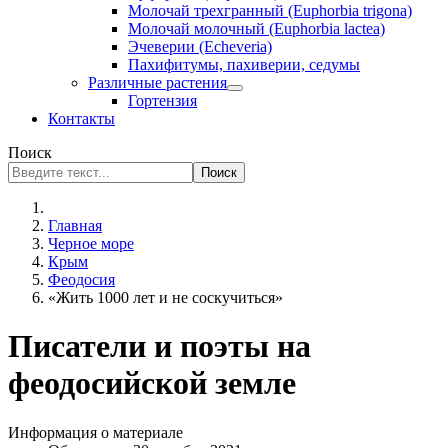
Молочай трехгранный (Euphorbia trigona)
Молочай молочный (Euphorbia lactea)
Эчеверии (Echeveria)
Пахифитумы, пахиверии, седумы
Различные растения
Гортензия
Контакты
Поиск
Поиск
Главная
Черное море
Крым
Феодосия
«Жить 1000 лет и не соскучиться»
Писатели и поэты на
феодосийской земле
Информация о материале