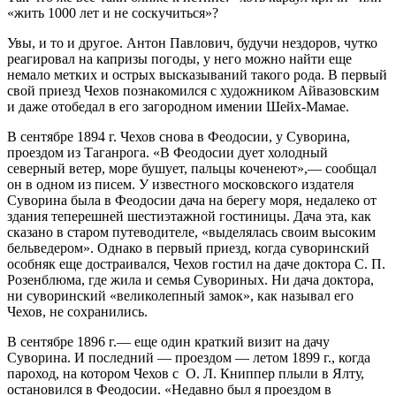
«жить 1000 лет и не соскучиться»?
Увы, и то и другое. Антон Павлович, будучи нездоров, чутко
реагировал на капризы погоды, у него можно найти еще
немало метких и острых высказываний такого рода. В первый
свой приезд Чехов познакомился с художником Айвазовским
и даже отобедал в его загородном имении Шейх-Мамае.
В сентябре 1894 г. Чехов снова в Феодосии, у Суворина,
проездом из Таганрога. «В Феодосии дует холодный
северный ветер, море бушует, пальцы коченеют»,— сообщал
он в одном из писем. У известного московского издателя
Суворина была в Феодосии дача на берегу моря, недалеко от
здания теперешней шестиэтажной гостиницы. Дача эта, как
сказано в старом путеводителе, «выделялась своим высоким
бельведером». Однако в первый приезд, когда суворинский
особняк еще достраивался, Чехов гостил на даче доктора С. П.
Розенблюма, где жила и семья Сувориных. Ни дача доктора,
ни суворинский «великолепный замок», как называл его
Чехов, не сохранились.
В сентябре 1896 г.— еще один краткий визит на дачу
Суворина. И последний — проездом — летом 1899 г., когда
пароход, на котором Чехов с О. Л. Книппер плыли в Ялту,
остановился в Феодосии. «Недавно был я проездом в