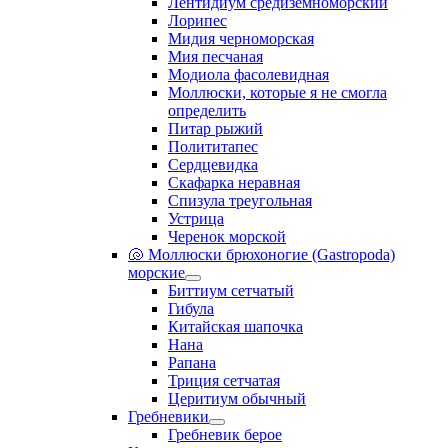
Лентидиум средиземноморский
Лорипес
Мидия черноморская
Мия песчаная
Модиола фасолевидная
Моллюски, которые я не смогла
определить
Питар рыжий
Полититапес
Сердцевидка
Скафарка неравная
Спизула треугольная
Устрица
Черенок морской
🐚 Моллюски брюхоногие (Gastropoda)
морские
Биттиум сетчатый
Гибула
Китайская шапочка
Нана
Рапана
Триция сетчатая
Церитиум обычный
Гребневики
Гребневик берое