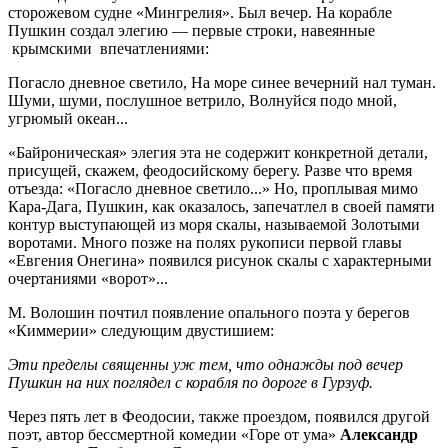
сторожевом судне «Мингрелия». Был вечер. На корабле
Пушкин создал элегию — первые строки, навеянные
крымскими впечатлениями:
Погасло дневное светило, На море синее вечерний нал туман.
Шуми, шуми, послушное ветрило, Волнуйся подо мной,
угрюмый океан...
«Байроническая» элегия эта не содержит конкретной детали,
присущей, скажем, феодосийскому берегу. Разве что время
отъезда: «Погасло дневное светило...» Но, проплывая мимо
Кара-Дага, Пушкин, как оказалось, запечатлел в своей памяти
контур выступающей из моря скалы, называемой Золотыми
воротами. Много позже на полях рукописи первой главы
«Евгения Онегина» появился рисунок скалы с характерными
очертаниями «ворот»...
М. Волошин почтил появление опального поэта у берегов
«Киммерии» следующим двустишием:
Эти пределы священны уж тем, что однажды под вечер
Пушкин на них поглядел с корабля по дороге в Гурзуф.
Через пять лет в Феодосии, также проездом, появился другой
поэт, автор бессмертной комедии «Горе от ума»
Александр