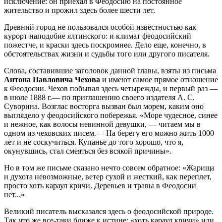
исключение: он приехал в Феодосию на постоянное
жительство и прожил здесь более шести лет.
Древний город не пользовался особой известностью как
курорт наподобие ялтинского: и климат феодосийский
пожестче, и краски здесь поскромнее. Дело еще, конечно, в
обстоятельствах жизни и судьбы того или другого писателя.
Слова, составившие заголовок данной главы, взяты из письма
Антона Павловича Чехова
и имеют самое прямое отношение
к Феодосии. Чехов побывал здесь четырежды, и первый раз —
в июле 1888 г.— по приглашению своего издателя А. С.
Суворина. Возглас восторга вызван был морем, каким оно
выглядело у феодосийского побережья. «Море чудесное, синее
и нежное, как волосы невинной девушки, — читаем мы в
одном из чеховских писем.— На берегу его можно жить 1000
лет и не соскучиться. Купанье до того хорошо, что я,
окунувшись, стал смеяться без всякой причины».
Но в том же письме сказано нечто совсем обратное: «Жарища
и духота невозможные, ветер сухой и жесткий, как переплет,
просто хоть караул кричи. Деревьев и травы в Феодосии
нет...»
Великий писатель высказался здесь о феодосийской природе.
Так что же все-таки ближе к истине: «хоть караул кричи» или