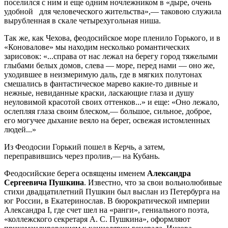
поселился с ним и еще одним ночлежником в «дыре, очень
удобной для человеческого жительства»,— таковою служила
вырубленная в скале четырехугольная ниша.
Так же, как Чехова, феодосийское море пленило Горького, и в
«Коновалове» мы находим несколько романтических
зарисовок: «...справа от нас лежал на берегу город тяжелыми
глыбами белых домов, слева — море, перед нами — оно же,
уходившее в неизмеримую даль, где в мягких полутонах
смешались в фантастическое марево какие-то дивные и
нежные, невиданные краски, ласкающие глаза и душу
неуловимой красотой своих оттенков...» и еще: «Оно лежало,
ослепляя глаза своим блеском,— большое, сильное, доброе,
его могучее дыхание веяло на берег, освежая истомленных
людей...»
Из Феодосии Горький пошел в Керчь, а затем,
переправившись через пролив,— на Кубань.
Феодосийские берега освящены именем
Александра
Сергеевича Пушкина
. Известно, что за свои вольнолюбивые
стихи двадцатилетний Пушкин был выслан из Петербурга на
юг России, в Екатеринослав. В бюрократической империи
Александра I, где счет шел на «ранги», гениального поэта,
«коллежского секретаря А. С. Пушкина», оформляют