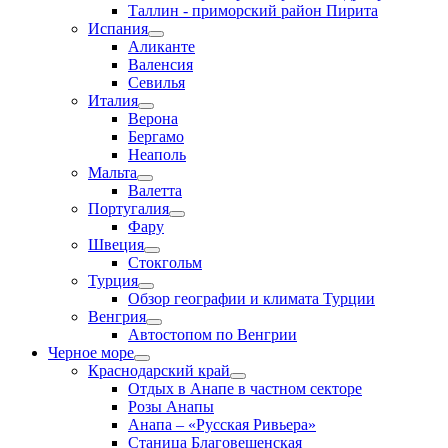
Таллин - приморский район Пирита
Испания
Аликанте
Валенсия
Севилья
Италия
Верона
Бергамо
Неаполь
Мальта
Валетта
Португалия
Фару
Швеция
Стокгольм
Турция
Обзор географии и климата Турции
Венгрия
Автостопом по Венгрии
Черное море
Краснодарский край
Отдых в Анапе в частном секторе
Розы Анапы
Анапа – «Русская Ривьера»
Станица Благовещенская