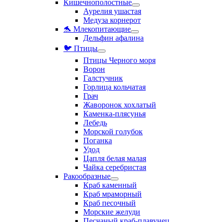
Кишечнополостные
Аурелия ушастая
Медуза корнерот
🐬 Млекопитающие
Дельфин афалина
🐦 Птицы
Птицы Черного моря
Ворон
Галстучник
Горлица кольчатая
Грач
Жаворонок хохлатый
Каменка-плясунья
Лебедь
Морской голубок
Поганка
Удод
Цапля белая малая
Чайка серебристая
Ракообразные
Краб каменный
Краб мраморный
Краб песочный
Морские желуди
Песчаный краб-плавунец