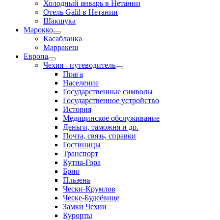
Холодный январь в Нетании
Отель Galil в Нетании
Шакшука
Марокко
Касабланка
Марракеш
Европа
Чехия - путеводитель
Прага
Население
Государственные символы
Государственное устройство
История
Медицинское обслуживание
Деньги, таможня и др.
Почта, связь, справки
Гостиницы
Транспорт
Кутна-Гора
Брно
Пльзень
Чески-Крумлов
Ческе-Будеёвице
Замки Чехии
Курорты