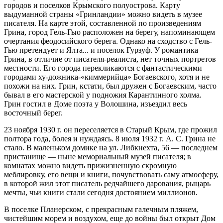
городов и поселков Крымского полуострова. Карту
выдуманной страны «Гринландии» можно видеть в музее
писателя. На карте этой, составленной по произведениям
Грина, город Гель-Гыо расположен на берегу, напоминающем
очертания феодосийского берега. Однако на сходство с Гель-
Гью претендует и Ялта... и поселок Гурзуф. У романтика
Грина, в отличие от писателя-реалиста, нет точных портретов
местности. Его города перекликаются с фантастическими
городами ху-дожника-«киммерийца» Богаевского, хотя и не
похожи на них. Грин, кстати, был дружен с Богаевским, часто
бывал в его мастерской у подножия Карантинного холма.
Грин гостил в Доме поэта у Волошина, изъездил весь
восточный берег.
23 ноября 1930 г. он переселяется в Старый Крым, где прожил
полтора года, болея и нуждаясь. 8 июля 1932 г. А. С. Грина не
стало. В маленьком домике на ул. Либкнехта, 56 — последнем
пристанище — ныне мемориальный музей писателя; в
комнатах можно видеть прижизненную скромную
меблировку, его вещи и книги, почувствовать саму атмосферу,
в которой жил этот писатель редчайшего дарования, рыцарь
мечты, чьи книги стали сегодня достоянием миллионов.
В поселке Планерском, с прекрасным галечным пляжем,
чистейшим морем и воздухом, еще до войны был открыт Дом