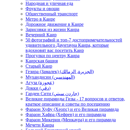
Народная и уличная еда
Фрукты и овощи
Общественный транспорт
Метро в Каире
Дорожное движение в Каире
Зарисовки из жизни Каира
Вечерний Каир
50 фотографий и топ-7 достопримечательностей
удивительного Даунтауна Каира, которые
вдохновят вас посетить Каир
Прогулки по центру Каира
Каирская башня
Старый Каир
Гезира (Замалек) (الجزيرة, الزمالك)
Мухандисин (المهندسين)
Агуза (عجوزة)
Докки (دقي)
Гарден Сити (جاردن سيتي)
Великие пирамиды Гизы - 17 вопросов и ответов,
краткое описание и советы по посещению
Фараон Хуфу (Хеопс) и его Великая пирамида
Фараон Хафра (Хефрен) и его пирамида
Фараон Микерин (Менкаура) и его пирамида
Мечети Каира