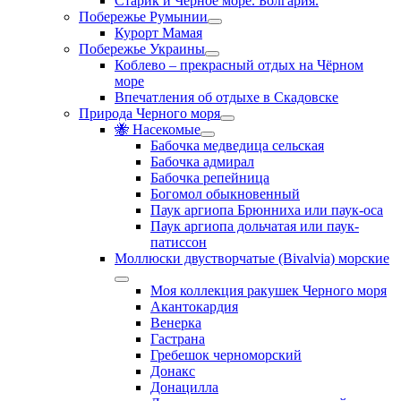
Старик и Черное море. Болгария.
Побережье Румынии
Курорт Мамая
Побережье Украины
Коблево – прекрасный отдых на Чёрном
море
Впечатления об отдыхе в Скадовске
Природа Черного моря
🐝 Насекомые
Бабочка медведица сельская
Бабочка адмирал
Бабочка репейница
Богомол обыкновенный
Паук аргиопа Брюнниха или паук-оса
Паук аргиопа дольчатая или паук-
патиссон
Моллюски двустворчатые (Bivalvia) морские
Моя коллекция ракушек Черного моря
Акантокардия
Венерка
Гастрана
Гребешок черноморский
Донакс
Донацилла