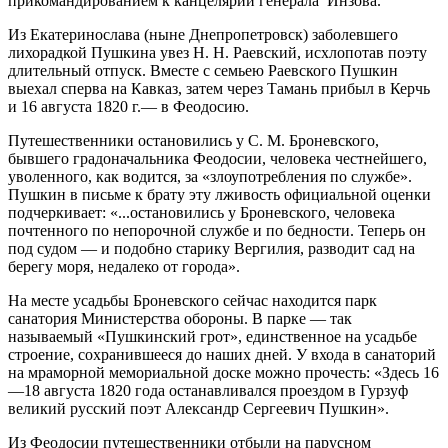
прикомандированием к канцелярии генерала Инзова.
Из Екатеринослава (ныне Днепропетровск) заболевшего
лихорадкой Пушкина увез Н. Н. Раевский, исхлопотав поэту
длительный отпуск. Вместе с семьею Раевского Пушкин
выехал сперва на Кавказ, затем через Тамань прибыл в Керчь
и 16 августа 1820 г.— в Феодосию.
Путешественники остановились у С. М. Броневского,
бывшего градоначальника Феодосии, человека честнейшего,
уволенного, как водится, за «злоупотребления по службе».
Пушкин в письме к брату эту лживость официальной оценки
подчеркивает: «...остановились у Броневского, человека
почтенного по непорочной службе и по бедности. Теперь он
под судом — и подобно старику Вергилия, разводит сад на
берегу моря, недалеко от города».
На месте усадьбы Броневского сейчас находится парк
санатория Министерства обороны. В парке — так
называемый «Пушкинский грот», единственное на усадьбе
строение, сохранившееся до наших дней. У входа в санаторий
на мраморной мемориальной доске можно прочесть: «Здесь 16
—18 августа 1820 года останавливался проездом в Гурзуф
великий русский поэт Александр Сергеевич Пушкин».
Из Феодосии путешественники отбыли на парусном