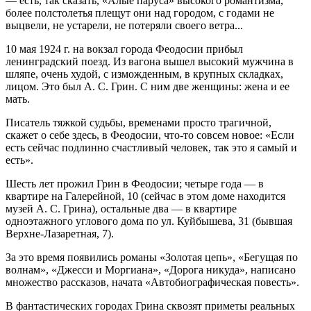
— есть, так сказать, «Алые паруса» высокого романтизма,
более полстолетья плещут они над городом, с годами не
выцвели, не устарели, не потеряли своего ветра...
10 мая 1924 г. на вокзал города Феодосии прибыл
ленинградский поезд. Из вагона вышел высокий мужчина в
шляпе, очень худой, с изможденным, в крупных складках,
лицом. Это был А. С. Грин. С ним две женщины: жена и ее
мать.
Писатель тяжкой судьбы, временами просто трагичной,
скажет о себе здесь, в Феодосии, что-то совсем новое: «Если
есть сейчас подлинно счастливый человек, так это я самый и
есть».
Шесть лет прожил Грин в Феодосии; четыре года — в
квартире на Галерейной, 10 (сейчас в этом доме находится
музей А. С. Грина), остальные два — в квартире
одноэтажного углового дома по ул. Куйбышева, 31 (бывшая
Верхне-Лазаретная, 7).
За это время появились романы «Золотая цепь», «Бегущая по
волнам», «Джесси и Моргиана», «Дорога никуда», написано
множество рассказов, начата «Автобиографическая повесть».
В фантастических городах Грина сквозят приметы реальных