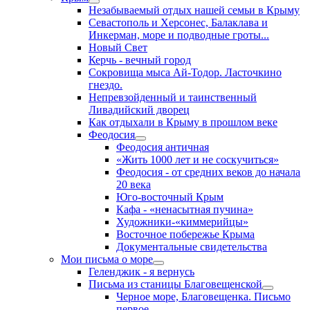
Незабываемый отдых нашей семьи в Крыму
Севастополь и Херсонес, Балаклава и
Инкерман, море и подводные гроты...
Новый Свет
Керчь - вечный город
Сокровища мыса Ай-Тодор. Ласточкино
гнездо.
Непревзойденный и таинственный
Ливадийский дворец
Как отдыхали в Крыму в прошлом веке
Феодосия
Феодосия античная
«Жить 1000 лет и не соскучиться»
Феодосия - от средних веков до начала
20 века
Юго-восточный Крым
Кафа - «ненасытная пучина»
Художники-«киммерийцы»
Восточное побережье Крыма
Документальные свидетельства
Мои письма о море
Геленджик - я вернусь
Письма из станицы Благовещенской
Черное море, Благовещенка. Письмо
первое.