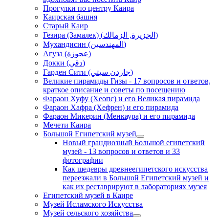
Прогулки по центру Каира
Каирская башня
Старый Каир
Гезира (Замалек) (الجزيرة, الزمالك)
Мухандисин (المهندسين)
Агуза (عجوزة)
Докки (دقي)
Гарден Сити (جاردن سيتي)
Великие пирамиды Гизы - 17 вопросов и ответов,
краткое описание и советы по посещению
Фараон Хуфу (Хеопс) и его Великая пирамида
Фараон Хафра (Хефрен) и его пирамида
Фараон Микерин (Менкаура) и его пирамида
Мечети Каира
Большой Египетский музей
Новый грандиозный Большой египетский
музей - 13 вопросов и ответов и 33
фотографии
Как шедевры древнеегипетского искусства
переезжали в Большой Египетский музей и
как их реставрируют в лабораториях музея
Египетский музей в Каире
Музей Исламского Искусства
Музей сельского хозяйства