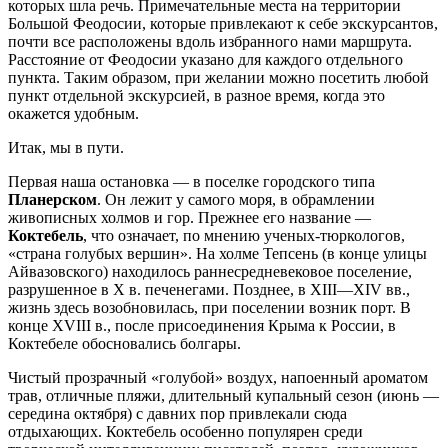
которых шла речь. Примечательные места на территории
Большой Феодосии, которые привлекают к себе экскурсантов,
почти все расположены вдоль избранного нами маршрута.
Расстояние от Феодосии указано для каждого отдельного
пункта. Таким образом, при желании можно посетить любой
пункт отдельной экскурсией, в разное время, когда это
окажется удобным.
Итак, мы в пути.
Первая наша остановка — в поселке городского типа
Планерском
. Он лежит у самого моря, в обрамлении
живописных холмов и гор. Прежнее его название —
Коктебель
, что означает, по мнению ученых-тюркологов,
«страна голубых вершин». На холме Тепсень (в конце улицы
Айвазовского) находилось раннесредневековое поселение,
разрушенное в X в. печенегами. Позднее, в XIII—XIV вв.,
жизнь здесь возобновилась, при поселении возник порт. В
конце XVIII в., после присоединения Крыма к России, в
Коктебеле обосновались болгары.
Чистый прозрачный «голубой» воздух, напоенный ароматом
трав, отличные пляжи, длительный купальный сезон (июнь —
середина октября) с давних пор привлекали сюда
отдыхающих. Коктебель особенно популярен среди