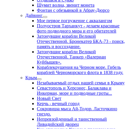
Шумит волна, звенит монета
Фонтан с обезьянкой в Абрау-Дюрсо
Дайвинг
Мое первое погружение с аквалангом
Полуостров Тарханкут - делаем красивые
фото подводного мира и его обитателей
Затонувшие корабли Великой
Отечественной. Бронекатер БКА-73 - поиск,
память и воссоздание.
Затонувшие корабли Великой
Отечественной. Танкер «Валериан
Куйбышев».
Кораблекрушения на Черном море. Гибель
кораблей Черноморского флота в 1838 году.
Крым
Незабываемый отдых нашей семьи в Крыму
Севастополь и Херсонес, Балаклава и
Инкерман, море и подводные гроты...
Новый Свет
Керчь - вечный город
Сокровища мыса Ай-Тодор. Ласточкино
гнездо.
Непревзойденный и таинственный
Ливадийский дворец