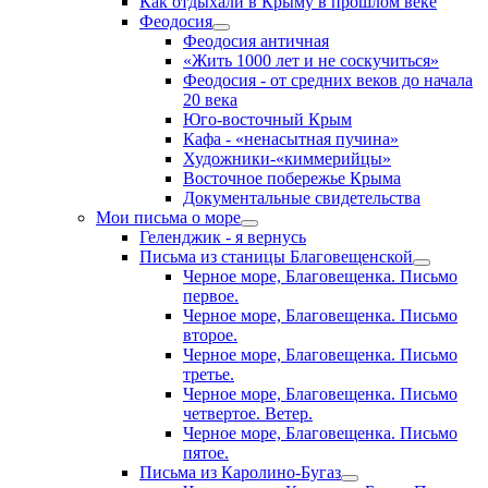
Как отдыхали в Крыму в прошлом веке
Феодосия
Феодосия античная
«Жить 1000 лет и не соскучиться»
Феодосия - от средних веков до начала
20 века
Юго-восточный Крым
Кафа - «ненасытная пучина»
Художники-«киммерийцы»
Восточное побережье Крыма
Документальные свидетельства
Мои письма о море
Геленджик - я вернусь
Письма из станицы Благовещенской
Черное море, Благовещенка. Письмо
первое.
Черное море, Благовещенка. Письмо
второе.
Черное море, Благовещенка. Письмо
третье.
Черное море, Благовещенка. Письмо
четвертое. Ветер.
Черное море, Благовещенка. Письмо
пятое.
Письма из Каролино-Бугаз