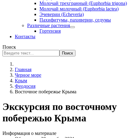
Молочай трехгранный (Euphorbia trigona)
Молочай молочный (Euphorbia lactea)
Эчеверии (Echeveria)
Пахифитумы, пахиверии, седумы
Различные растения
Гортензия
Контакты
Поиск
Поиск
Главная
Черное море
Крым
Феодосия
Восточное побережье Крыма
Экскурсия по восточному
побережью Крыма
Информация о материале