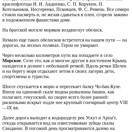
краснофлотцы И. И. Авдиенко, С. П. Корукнн, Н.
Котельников, Несгеренко, Псковцев, Ф. С. Ремень. Все семеро
стояли насмерть и, не желая сдаваться в плен, сгорели заживо
в подожженном фашистами доме.
На братской могиле моряков воздвигнут обелиск.
Немало еще таких обелисков встретится на нашем пути — на
дорогах, на лесных полянах. Герои не умирают.
Через несколько километров пути вы попадаете в село
Морское
. Село это, как и многие другие в восточном Крыму,
находится в долине с небольшой речкой. Вдоль речки Шелен
и на берегу моря отдыхают летом в своих лагерях дети,
спортсмены и туристы.
Шоссе спускается к морю и пересекает балку Чо-бан-Куле.
Внизу на одинокой скале видны развалины башни, как
полагают, генуэзской, но скорее всего более ранней:
раскопками вскрыт подле нее крупный гончарный центр VIII
—IX вв.
Далее дорога выходит к водоразделу рек Ускут и Арпа'т,
откуда открывается вид на известняковые зубцы скалы
Свидание. В погожий день просматриваются далеко на