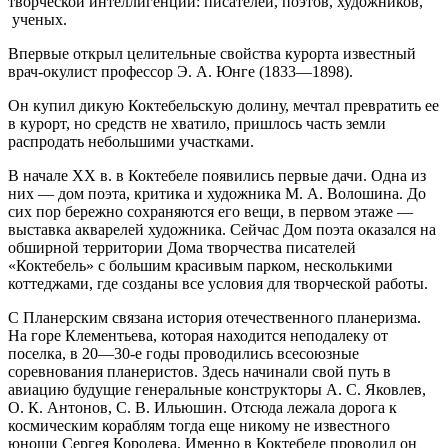
творческой интеллигенции: писателей, поэтов, художников,
ученых.
Впервые открыл целительные свойства курорта известный
врач-окулист профессор Э. А. Юнге (1833—1898).
Он купил дикую Коктебельскую долину, мечтал превратить ее
в курорт, но средств не хватило, пришлось часть земли
распродать небольшими участками.
В начале XX в. в Коктебеле появились первые дачи. Одна из
них — дом поэта, критика и художника М. А. Волошина. До
сих пор бережно сохраняются его вещи, в первом этаже —
выставка акварелей художника. Сейчас Дом поэта оказался на
обширной территории Дома творчества писателей
«Коктебель» с большим красивым парком, несколькими
коттеджами, где созданы все условия для творческой работы.
С Планерским связана история отечественного планеризма.
На горе Клементьева, которая находится неподалеку от
поселка, в 20—30-е годы проводились всесоюзные
соревнования планеристов. Здесь начинали свой путь в
авиацию будущие генеральные конструкторы А. С. Яковлев,
О. К. Антонов, С. В. Ильюшин. Отсюда лежала дорога к
космическим кораблям тогда еще никому не известного
юноши Сергея Королева. Именно в Коктебеле проводил он