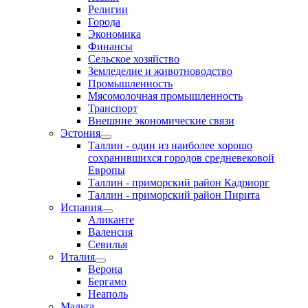
Религии
Города
Экономика
Финансы
Сельское хозяйство
Земледелие и животноводство
Промышленность
Мясомолочная промышленность
Транспорт
Внешние экономические связи
Эстония
Таллин - один из наиболее хорошо
сохранившихся городов средневековой
Европы
Таллин - приморский район Кадриорг
Таллин - приморский район Пирита
Испания
Аликанте
Валенсия
Севилья
Италия
Верона
Бергамо
Неаполь
Мальта