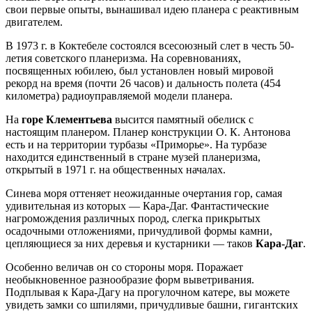
свои первые опыты, вынашивал идею планера с реактивным
двигателем.
В 1973 г. в Коктебеле состоялся всесоюзный слет в честь 50-
летия советского планеризма. На соревнованиях,
посвященных юбилею, был установлен новый мировой
рекорд на время (почти 26 часов) и дальность полета (454
километра) радиоуправляемой модели планера.
На
горе Клементьева
высится памятный обелиск с
настоящим планером. Планер конструкции О. К. Антонова
есть и на территории турбазы «Приморье». На турбазе
находится единственный в стране музей планеризма,
открытый в 1971 г. на общественных началах.
Синева моря оттеняет неожиданные очертания гор, самая
удивительная из которых — Кара-Даг. Фантастические
нагромождения различных пород, слегка прикрытых
осадочными отложениями, причудливой формы камни,
цепляющиеся за них деревья и кустарники — таков
Кара-Даг
.
Особенно величав он со стороны моря. Поражает
необыкновенное разнообразие форм выветривания.
Подплывая к Кара-Дагу на прогулочном катере, вы можете
увидеть замки со шпилями, причудливые башни, гигантских