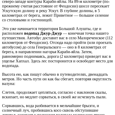
северо-западе контуры Караби-яйлы. На 89-м километре (по-
прежнему считая расстояние от Феодосии) шоссе пересекает
Ускутскую долину и реку Ускут. В глубине долины, в 5
километрах от берега, лежит Приветное — большое селение
со столовыми и гостиницей.
Это уже начинается территория Большой Алушты, где и
расположен
водопад Джур-Джур
— конечная точка нашего
путешествия. Автобус доставит вас в село Малореченское (112
километров от Феодосии). Отсюда надо пройти (или проехать
автобусом) до села Генеральского — оно в 8 километрах от
берега, в направлении нагорья Караби-яйла. Затем,
равномерно поднимаясь, дорога (2 километра) приведет вас в
ущелье Хапхал. Здесь лес посторонится и освободит место для
водопада.
Высота ею, как пишут обычно в путеводителях, двенадцать
метров. Но часть пути он как бы сбегает, повторяя округлость
валуна:
Слетев, продолжает цепляться, согласно с наклоном скалы,
вскипает, но медлит сорваться, в своей же исчезнуть пыли.
Сорвавшись, вода разбивается в мельчайшие брызги, и
солнечный луч, пробившись косо сквозь обступившие
деревья, зажигает у подножия водопада маленькую яркую