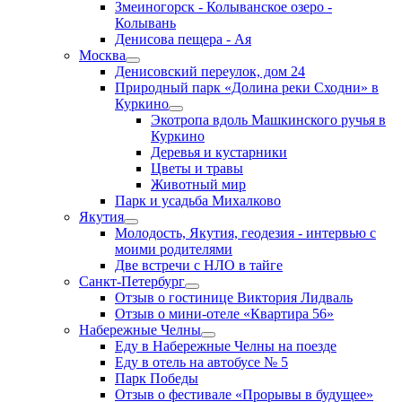
Змеиногорск - Колыванское озеро -
Колывань
Денисова пещера - Ая
Москва
Денисовский переулок, дом 24
Природный парк «Долина реки Сходни» в
Куркино
Экотропа вдоль Машкинского ручья в
Куркино
Деревья и кустарники
Цветы и травы
Животный мир
Парк и усадьба Михалково
Якутия
Молодость, Якутия, геодезия - интервью с
моими родителями
Две встречи с НЛО в тайге
Санкт-Петербург
Отзыв о гостинице Виктория Лидваль
Отзыв о мини-отеле «Квартира 56»
Набережные Челны
Еду в Набережные Челны на поезде
Еду в отель на автобусе № 5
Парк Победы
Отзыв о фестивале «Прорывы в будущее»