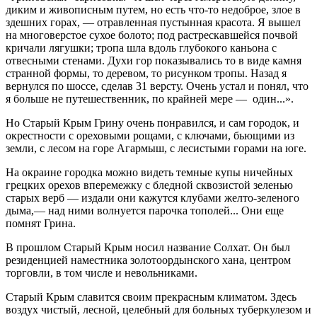
диким и живописным путем, но есть что-то недоброе, злое в
здешних горах, — отравленная пустынная красота. Я вышел
на многоверстое сухое болото; под растрескавшейся почвой
кричали лягушки; тропа шла вдоль глубокого каньона с
отвесными стенами. Духи гор показывались то в виде камня
странной формы, то деревом, то рисунком тропы. Назад я
вернулся по шоссе, сделав 31 версту. Очень устал и понял, что
я больше не путешественник, по крайней мере — один...».
Но Старый Крым Грину очень понравился, и сам городок, и
окрестности с ореховыми рощами, с ключами, бьющими из
земли, с лесом на горе Агармыш, с лесистыми горами на юге.
На окраине городка можно видеть темные купы ничейных
грецких орехов вперемежку с бледной сквозистой зеленью
старых верб — издали они кажутся клубами желто-зеленого
дыма,— над ними волнуется парочка тополей... Они еще
помнят Грина.
В прошлом Старый Крым носил название Солхат. Он был
резиденцией наместника золотоордынского хана, центром
торговли, в том числе и невольниками.
Старый Крым славится своим прекрасным климатом. Здесь
воздух чистый, лесной, целебный для больных туберкулезом и