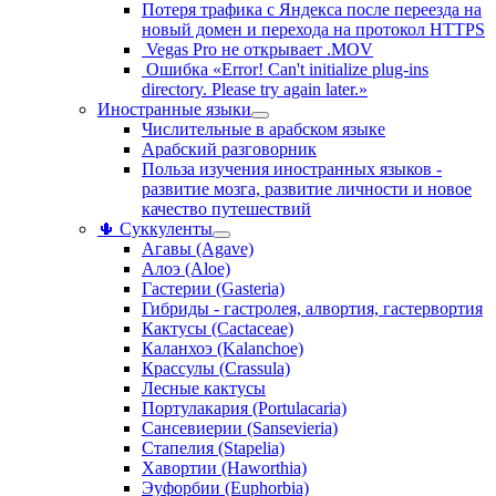
Потеря трафика с Яндекса после переезда на
новый домен и перехода на протокол HTTPS
Vegas Pro не открывает .MOV
Ошибка «Error! Can't initialize plug-ins
directory. Please try again later.»
Иностранные языки
Числительные в арабском языке
Арабский разговорник
Польза изучения иностранных языков -
развитие мозга, развитие личности и новое
качество путешествий
🌵 Суккуленты
Агавы (Agave)
Алоэ (Aloe)
Гастерии (Gasteria)
Гибриды - гастролея, алвортия, гастервортия
Кактусы (Cactaceae)
Каланхоэ (Kalanchoe)
Крассулы (Crassula)
Лесные кактусы
Портулакария (Portulacaria)
Сансевиерии (Sansevieria)
Стапелия (Stapelia)
Хавортии (Haworthia)
Эуфорбии (Euphorbia)