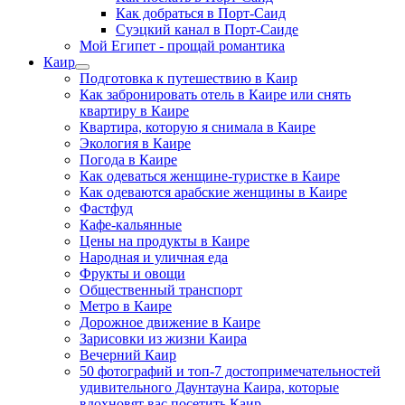
Как добраться в Порт-Саид
Суэцкий канал в Порт-Саиде
Мой Египет - прощай романтика
Каир
Подготовка к путешествию в Каир
Как забронировать отель в Каире или снять
квартиру в Каире
Квартира, которую я снимала в Каире
Экология в Каире
Погода в Каире
Как одеваться женщине-туристке в Каире
Как одеваются арабские женщины в Каире
Фастфуд
Кафе-кальянные
Цены на продукты в Каире
Народная и уличная еда
Фрукты и овощи
Общественный транспорт
Метро в Каире
Дорожное движение в Каире
Зарисовки из жизни Каира
Вечерний Каир
50 фотографий и топ-7 достопримечательностей
удивительного Даунтауна Каира, которые
вдохновят вас посетить Каир