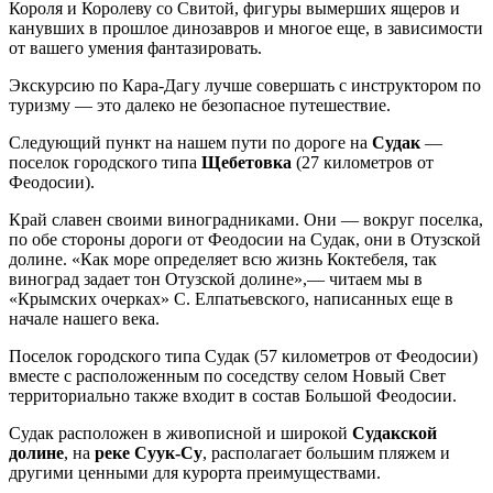
Короля и Королеву со Свитой, фигуры вымерших ящеров и
канувших в прошлое динозавров и многое еще, в зависимости
от вашего умения фантазировать.
Экскурсию по Кара-Дагу лучше совершать с инструктором по
туризму — это далеко не безопасное путешествие.
Следующий пункт на нашем пути по дороге на
Судак
—
поселок городского типа
Щебетовка
(27 километров от
Феодосии).
Край славен своими виноградниками. Они — вокруг поселка,
по обе стороны дороги от Феодосии на Судак, они в Отузской
долине. «Как море определяет всю жизнь Коктебеля, так
виноград задает тон Отузской долине»,— читаем мы в
«Крымских очерках» С. Елпатьевского, написанных еще в
начале нашего века.
Поселок городского типа Судак (57 километров от Феодосии)
вместе с расположенным по соседству селом Новый Свет
территориально также входит в состав Большой Феодосии.
Судак расположен в живописной и широкой
Судакской
долине
, на
реке Суук-Су
, располагает большим пляжем и
другими ценными для курорта преимуществами.