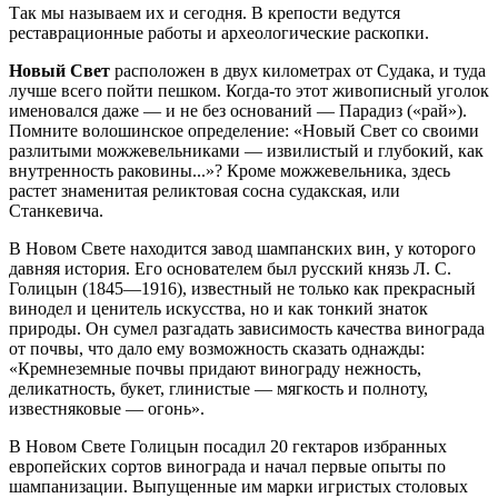
Так мы называем их и сегодня. В крепости ведутся
реставрационные работы и археологические раскопки.
Новый Свет
расположен в двух километрах от Судака, и туда
лучше всего пойти пешком. Когда-то этот живописный уголок
именовался даже — и не без оснований — Парадиз («рай»).
Помните волошинское определение: «Новый Свет со своими
разлитыми можжевельниками — извилистый и глубокий, как
внутренность раковины...»? Кроме можжевельника, здесь
растет знаменитая реликтовая сосна судакская, или
Станкевича.
В Новом Свете находится завод шампанских вин, у которого
давняя история. Его основателем был русский князь Л. С.
Голицын (1845—1916), известный не только как прекрасный
винодел и ценитель искусства, но и как тонкий знаток
природы. Он сумел разгадать зависимость качества винограда
от почвы, что дало ему возможность сказать однажды:
«Кремнеземные почвы придают винограду нежность,
деликатность, букет, глинистые — мягкость и полноту,
известняковые — огонь».
В Новом Свете Голицын посадил 20 гектаров избранных
европейских сортов винограда и начал первые опыты по
шампанизации. Выпущенные им марки игристых столовых