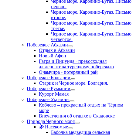
Черное море, Каролино-Бугаз. Письмо
первое.
Черное море, Каролино-Бугаз. Письмо
второе.
Черное море, Каролино-Бугаз. Письмо
третье.
Черное море, Каролино-Бугаз. Письмо
четвертое.
Побережье Абхазии
Отдых в Абхазии
Новый Афон
Гагра и Пицунда - превосходная
альтернатива турецкому побережью
Очамчира - потерянный рай
Побережье Болгарии
Старик и Черное море. Болгария.
Побережье Румынии
Курорт Мамая
Побережье Украины
Коблево – прекрасный отдых на Чёрном
море
Впечатления об отдыхе в Скадовске
Природа Черного моря
🐝 Насекомые
Бабочка медведица сельская