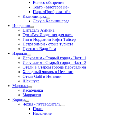
Колесо обозрения
Театр «Мастеровые»
Парк «Прибрежный»
Калининград
Лечу в Калининград
Иордания
Цитадель Аммана
Тур «Вся Иордания для вас»
Гид в Иордании Рафат Тайсер
Петра зимой - отзыв туриста
Пустыня Вади Рам
Израиль
Иерусалим - Старый город - Часть 1
Иерусалим - Старый город - Часть 2
Отели в Старом городе Иерусалима
Холодный январь в Нетании
Отель Galil в Нетании
Шакшука
Марокко
Касабланка
Марракеш
Европа
Чехия - путеводитель
Прага
Население