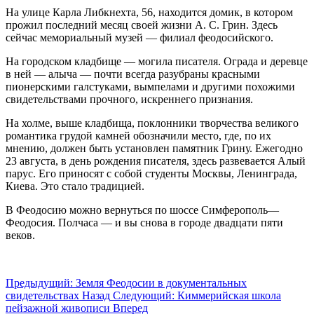
На улице Карла Либкнехта, 56, находится домик, в котором
прожил последний месяц своей жизни А. С. Грин. Здесь
сейчас мемориальный музей — филиал феодосийского.
На городском кладбище — могила писателя. Ограда и деревце
в ней — алыча — почти всегда разубраны красными
пионерскими галстуками, вымпелами и другими похожими
свидетельствами прочного, искреннего признания.
На холме, выше кладбища, поклонники творчества великого
романтика грудой камней обозначили место, где, по их
мнению, должен быть установлен памятник Грину. Ежегодно
23 августа, в день рождения писателя, здесь развевается Алый
парус. Его приносят с собой студенты Москвы, Ленинграда,
Киева. Это стало традицией.
В Феодосию можно вернуться по шоссе Симферополь—
Феодосия. Полчаса — и вы снова в городе двадцати пяти
веков.
Предыдущий: Земля Феодосии в документальных
свидетельствах
Назад
Следующий: Киммерийская школа
пейзажной живописи
Вперед