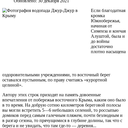
Обновлено: 30 декабря 2021
Если благодатная
кромка
Южнобережья,
начиная от
Симеиза и кончая
Алуштой, была и
до войны
достаточно
плотно насыщена
оздоровительными учреждениями, то восточный берег
оставался пустынным, по праву считаясь «курортной
целиной».
Автору этих строк приходят на память довоенные
впечатления от побережья восточного Крыма, каким оно было
в то время. На добрую сотню километров береговой полосы
вы могли встретить 5—6 небольших селений, то россыпью
домиков перед самым галечным пляжем, почти безлюдным и
в разгар сезона, то прячущимися в глубине долины, так что с
берега и не увидать, что там где-то — деревня...