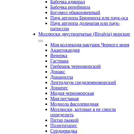
Бабочка адмирал
Бабочка репейница
Богомол обыкновенный
Паук аргиопа Брюнниха или паук-оса
Паук аргиопа дольчатая или паук-
патиссон
Моллюски двустворчатые (Bivalvia) морские
Моя коллекция ракушек Черного моря
Акантокардия
Венерка
Гастрана
Гребешок черноморский
Донакс
Донацилла
Лентидиум средиземноморский
Лорипес
Мидия черноморская
Мия песчаная
Модиола фасолевидная
Моллюски, которые я не смогла
определить
Питар рыжий
Полититапес
Сердцевидка