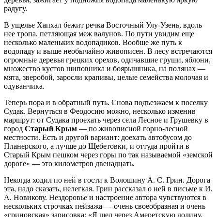
радугу.
В ущелье Хапхал бежит речка Восточный Улу-Узень, вдоль
нее тропа, петляющая меж валунов. По пути увидим еще
несколько маленьких водопадиков. Вообще же путь к
водопаду и выше необычайно живописен. В лесу встречаются
огромные деревья грецких орехов, одичавшие груши, яблони,
множество кустов шиповника и боярышника, на полянах —
мята, зверобой, заросли крапивы, целые семейства молочая и
одуванчика.
Теперь пора и в обратный путь. Снова подъезжаем к поселку
Судак. Вернуться в Феодосию можно, несколько изменив
маршрут: от Судака проехать через села Лесное и Грушевку в
город
Старый Крым
— по живописной горно-лесной
местности. Есть и другой вариант: доехать автобусом до
Планерского, а лучше до Щебетовки, и оттуда пройти в
Старый Крым пешком через горы по так называемой «земской
дороге» — это километров двенадцать.
Некогда ходил по ней в гости к Волошину А. С. Грин. Дорога
эта, надо сказать, нелегкая. Грин рассказал о ней в письме к И.
А. Новикову. Нездоровье и настроение автора чувствуются в
нескольких строчках пейзажа — очень своеобразная и очень
«гриновская» зарисовка: «Я шел через Амеретскую долину,