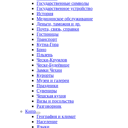
Государственные символы
Государственное устройство
История
Медицинское обслуживание
Деньги, таможня и др.
Почта, связь, справки
Гостиницы
Транспорт
Кутна-Гора
Брно
Пльзень
Чески-Крумлов
Ческе-Будеёвице
Замки Чехии
Курорты
Музеи и галереи
Праздники
Сувениры
Чешская кухня
Визы и посольства
Разговорник
Кипр
География и климат
Население
Языки