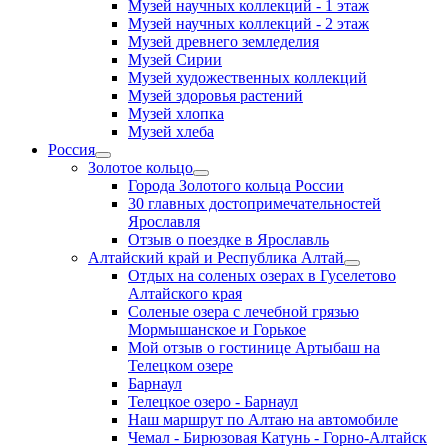
Музей научных коллекций - 1 этаж
Музей научных коллекций - 2 этаж
Музей древнего земледелия
Музей Сирии
Музей художественных коллекций
Музей здоровья растений
Музей хлопка
Музей хлеба
Россия
Золотое кольцо
Города Золотого кольца России
30 главных достопримечательностей
Ярославля
Отзыв о поездке в Ярославль
Алтайский край и Республика Алтай
Отдых на соленых озерах в Гуселетово
Алтайского края
Соленые озера с лечебной грязью
Мормышанское и Горькое
Мой отзыв о гостинице Артыбаш на
Телецком озере
Барнаул
Телецкое озеро - Барнаул
Наш маршрут по Алтаю на автомобиле
Чемал - Бирюзовая Катунь - Горно-Алтайск