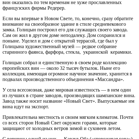
вин оказались по тем временам не хуже прославленных
французских фирмы Редерер.
Если вы впервые в Новом Свете, то, конечно, сразу обратите
внимание на своеобразное здание в стиле средневекового
замка. Голицын построил его для служащих своего завода.
Сам он жил в другом доме неподалеку. Дом сохранился и
поныне. Уцелел и дом с открытой террасой, где был у
Голицына художественный музей — редкое собрание
старинного фаянса, фарфора, стекла, украинской керамики.
Голицын собрал и единственную в своем роде коллекцию
европейских вин — около 32 тысяч бутылок. Ныне его
коллекция, имеющая огромное научное значение, хранится в
подвалах производственного объединения «Массандра».
У села всесоюзная, даже мировая известность — в нем один
из лучших в стране заводов, производящих шампанские вина.
Завод также носит название «Новый Свет». Выпускаемые им
вина идут на экспорт.
Привлекательна местность и своим мягким климатом. Почти
со всех сторон Новый Свет окружен горами, которые
защищают от холодных ветров зимой и суховеев летом.
С вершины одной из них — Караул-Оба («сторожевая гора»)