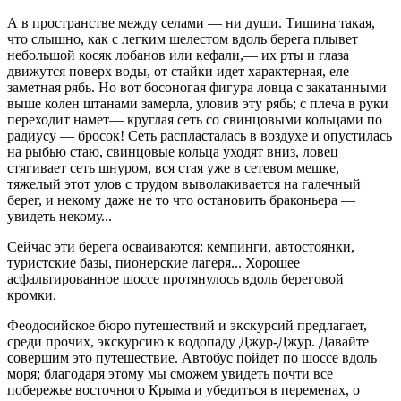
А в пространстве между селами — ни души. Тишина такая,
что слышно, как с легким шелестом вдоль берега плывет
небольшой косяк лобанов или кефали,— их рты и глаза
движутся поверх воды, от стайки идет характерная, еле
заметная рябь. Но вот босоногая фигура ловца с закатанными
выше колен штанами замерла, уловив эту рябь; с плеча в руки
переходит намет— круглая сеть со свинцовыми кольцами по
радиусу — бросок! Сеть распласталась в воздухе и опустилась
на рыбью стаю, свинцовые кольца уходят вниз, ловец
стягивает сеть шнуром, вся стая уже в сетевом мешке,
тяжелый этот улов с трудом выволакивается на галечный
берег, и некому даже не то что остановить браконьера —
увидеть некому...
Сейчас эти берега осваиваются: кемпинги, автостоянки,
туристские базы, пионерские лагеря... Хорошее
асфальтированное шоссе протянулось вдоль береговой
кромки.
Феодосийское бюро путешествий и экскурсий предлагает,
среди прочих, экскурсию к водопаду Джур-Джур. Давайте
совершим это путешествие. Автобус пойдет по шоссе вдоль
моря; благодаря этому мы сможем увидеть почти все
побережье восточного Крыма и убедиться в переменах, о