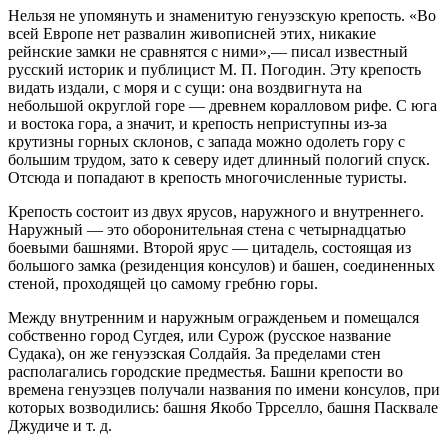
Нельзя не упомянуть и знаменитую генуэзскую крепость. «Во
всей Европе нет развалин живописней этих, никакие
рейнские замки не сравнятся с ними»,— писал известный
русский историк и публицист М. П. Погодин. Эту крепость
видать издали, с моря и с сущи: она воздвигнута на
небольшой округлой горе — древнем коралловом рифе. С юга
и востока гора, а значит, и крепость неприступны из-за
крутизны горных склонов, с запада можно одолеть гору с
большим трудом, зато к северу идет длинный пологий спуск.
Отсюда и попадают в крепость многочисленные туристы.
Крепость состоит из двух ярусов, наружного и внутреннего.
Наружный — это оборонительная стена с четырнадцатью
боевыми башнями. Второй ярус — цитадель, состоящая из
большого замка (резиденция консулов) и башен, соединенных
стеной, проходящей цо самому гребню горы.
Между внутренним и наружным огражденьем и помещался
собственно город Сугдея, или Сурож (русское название
Судака), он же генуэзская Солдайя. За пределами стен
располагались городские предместья. Башни крепости во
времена генуэзцев получали названия по имени консулов, при
которых возводились: башня Якобо Тррселло, башня Пасквале
Джудиче и т. д.