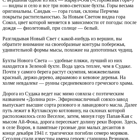
— видны и село и все три ново-светские бухты. Горы весьма
оригинальны. Сандык — гора голая, склоны Перчема
покрыты растительностью. За Новым Светом видна гора
Сокол, цвет которой меняется в зависимости от погоды: после
дождя — фиолетовый, при солнце — белый.
Разглядывая Новый Свет с какой-нибудь из вершин, вы
обратите внимание на своеобразные контуры побережья,
удивительной формы мысы, похожие на допотопных чудищ.
Бухты Нового Света — удобные пляжи, лучший из них
находится в Зеленой бухте. Вода здесь теплее, чем в Судаке.
Почти у самого берега растут скумпия, можжевельник
красный, держи-дерево, авраамово и кевовое деревья. На
холме невдалеке — руины средневекового греческого храма.
Дорога из Судака ведет нас мимо совхоза с поэтическим
названием «Долина роз». Эфирномасличный совхоз-завод
выпускает высшие сорта розового и лавандового масла. Далее
путь лежит в Кутлакскую котловину, на склонах которой
расположилось село Веселое, затем, минуя гору Папая-Кая с
мысом Ай-Фока, дорога пересекает долину реки Ворон. Здесь,
в селе Ворон, в памятные грозные дни малых десантов в
конце декабря 1941 г. трагически погибли семеро моряков.
Сегодня стали известны имена героев: старшина Резников,