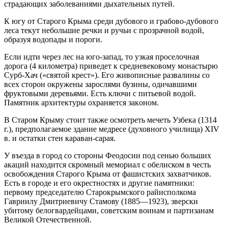
страдающих заболеваниями дыхательных путей.
К югу от Старого Крыма среди дубового и грабово-дубового
леса текут небольшие речки и ручьи с прозрачной водой,
образуя водопады и пороги.
Если идти через лес на юго-запад, то узкая проселочная
дорога (4 километра) приведет к средневековому монастырю
Сурб-Хач («святой крест»). Его живописные развалины со
всех сторон окружены зарослями бузины, одичавшими
фруктовыми деревьями. Есть ключи с питьевой водой.
Памятник архитектуры охраняется законом.
В Старом Крыму стоит также осмотреть мечеть Узбека (1314
г.), предполагаемое здание медресе (духовного училища) XIV
в. и остатки стен караван-сарая.
У въезда в город со стороны Феодосии под сенью больших
акаций находится скромный мемориал с обелиском в честь
освобождения Старого Крыма от фашистских захватчиков.
Есть в городе и его окрестностях и другие памятники:
первому председателю Старокрымского райисполкома
Гавриилу Дмитриевичу Стамову (1885—1923), зверски
убитому белогвардейцами, советским воинам и партизанам
Великой Отечественной.