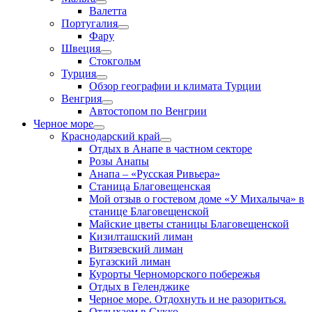
Валетта
Португалия
Фару
Швеция
Стокгольм
Турция
Обзор географии и климата Турции
Венгрия
Автостопом по Венгрии
Черное море
Краснодарский край
Отдых в Анапе в частном секторе
Розы Анапы
Анапа – «Русская Ривьера»
Станица Благовещенская
Мой отзыв о гостевом доме «У Михалыча» в
станице Благовещенской
Майские цветы станицы Благовещенской
Кизилташский лиман
Витязевский лиман
Бугазский лиман
Курорты Черноморского побережья
Отдых в Геленджике
Черное море. Отдохнуть и не разориться.
Отдыхаем в Сукко