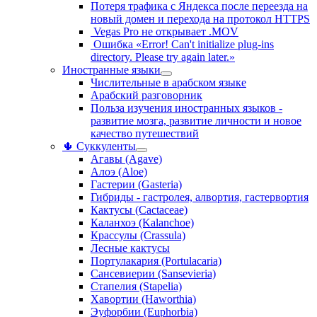
Потеря трафика с Яндекса после переезда на
новый домен и перехода на протокол HTTPS
Vegas Pro не открывает .MOV
Ошибка «Error! Can't initialize plug-ins
directory. Please try again later.»
Иностранные языки
Числительные в арабском языке
Арабский разговорник
Польза изучения иностранных языков -
развитие мозга, развитие личности и новое
качество путешествий
🌵 Суккуленты
Агавы (Agave)
Алоэ (Aloe)
Гастерии (Gasteria)
Гибриды - гастролея, алвортия, гастервортия
Кактусы (Cactaceae)
Каланхоэ (Kalanchoe)
Крассулы (Crassula)
Лесные кактусы
Портулакария (Portulacaria)
Сансевиерии (Sansevieria)
Стапелия (Stapelia)
Хавортии (Haworthia)
Эуфорбии (Euphorbia)