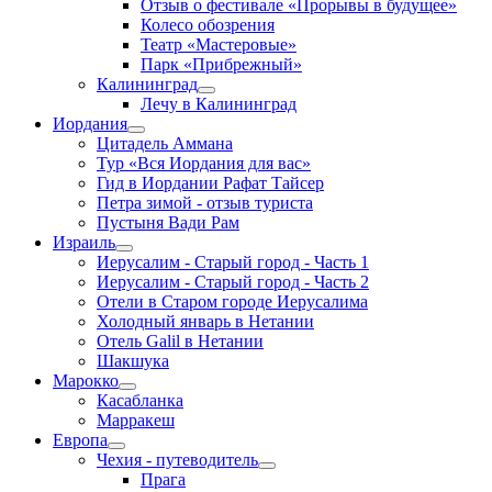
Отзыв о фестивале «Прорывы в будущее»
Колесо обозрения
Театр «Мастеровые»
Парк «Прибрежный»
Калининград
Лечу в Калининград
Иордания
Цитадель Аммана
Тур «Вся Иордания для вас»
Гид в Иордании Рафат Тайсер
Петра зимой - отзыв туриста
Пустыня Вади Рам
Израиль
Иерусалим - Старый город - Часть 1
Иерусалим - Старый город - Часть 2
Отели в Старом городе Иерусалима
Холодный январь в Нетании
Отель Galil в Нетании
Шакшука
Марокко
Касабланка
Марракеш
Европа
Чехия - путеводитель
Прага