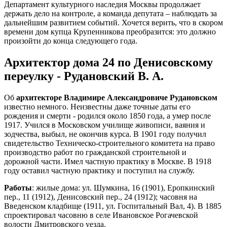
Департамент культурного наследия Москвы продолжает
держать дело на контроле, а команда депутата – наблюдать за
дальнейшим развитием событий. Хочется верить, что в скором
времени дом купца Крупенникова преобразится: это должно
произойти до конца следующего года.
Архитектор дома 24 по Денисовскому
переулку - Рудановский В. А.
Об
архитекторе Владимире Александровиче Рудановском
известно немного. Неизвестны даже точные даты его
рождения и смерти - родился около 1850 года, а умер после
1917. Учился в Московском училище живописи, ваяния и
зодчества, выбыл, не окончив курса. В 1901 году получил
свидетельство Техническо-строительного комитета на право
производство работ по гражданской строительной и
дорожной части. Имел частную практику в Москве. В 1918
году оставил частную практику и поступил на службу.
Работы
: жилые дома: ул. Шумкина, 16 (1901), Еропкинский
пер., 11 (1912), Денисовский пер., 24 (1912); часовня на
Введенском кладбище (1911, ул. Госпитальный Вал, 4). В 1885
спроектировал часовню в селе Ивановское Рогачевской
волости Дмитровского уезда.