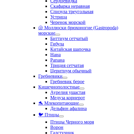
Сердцевидка
Скафарка неравная
Спизула треугольная
Устрица
Черенок морской
🐚 Моллюски брюхоногие (Gastropoda)
морские
Биттиум сетчатый
Гибула
Китайская шапочка
Нана
Рапана
Триция сетчатая
Церитиум обычный
Гребневики
Гребневик берое
Кишечнополостные
Аурелия ушастая
Медуза корнерот
🐬 Млекопитающие
Дельфин афалина
🐦 Птицы
Птицы Черного моря
Ворон
Галстучник