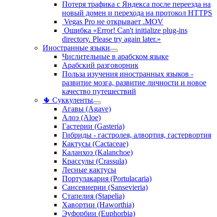
Потеря трафика с Яндекса после переезда на
новый домен и перехода на протокол HTTPS
Vegas Pro не открывает .MOV
Ошибка «Error! Can't initialize plug-ins
directory. Please try again later.»
Иностранные языки
Числительные в арабском языке
Арабский разговорник
Польза изучения иностранных языков -
развитие мозга, развитие личности и новое
качество путешествий
🌵 Суккуленты
Агавы (Agave)
Алоэ (Aloe)
Гастерии (Gasteria)
Гибриды - гастролея, алвортия, гастервортия
Кактусы (Cactaceae)
Каланхоэ (Kalanchoe)
Крассулы (Crassula)
Лесные кактусы
Портулакария (Portulacaria)
Сансевиерии (Sansevieria)
Стапелия (Stapelia)
Хавортии (Haworthia)
Эуфорбии (Euphorbia)