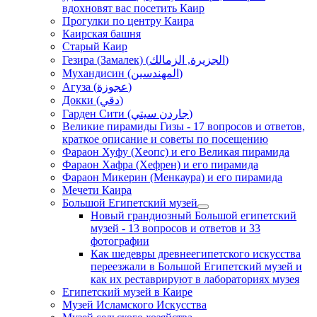
вдохновят вас посетить Каир
Прогулки по центру Каира
Каирская башня
Старый Каир
Гезира (Замалек) (الجزيرة, الزمالك)
Мухандисин (المهندسين)
Агуза (عجوزة)
Докки (دقي)
Гарден Сити (جاردن سيتي)
Великие пирамиды Гизы - 17 вопросов и ответов,
краткое описание и советы по посещению
Фараон Хуфу (Хеопс) и его Великая пирамида
Фараон Хафра (Хефрен) и его пирамида
Фараон Микерин (Менкаура) и его пирамида
Мечети Каира
Большой Египетский музей
Новый грандиозный Большой египетский
музей - 13 вопросов и ответов и 33
фотографии
Как шедевры древнеегипетского искусства
переезжали в Большой Египетский музей и
как их реставрируют в лабораториях музея
Египетский музей в Каире
Музей Исламского Искусства