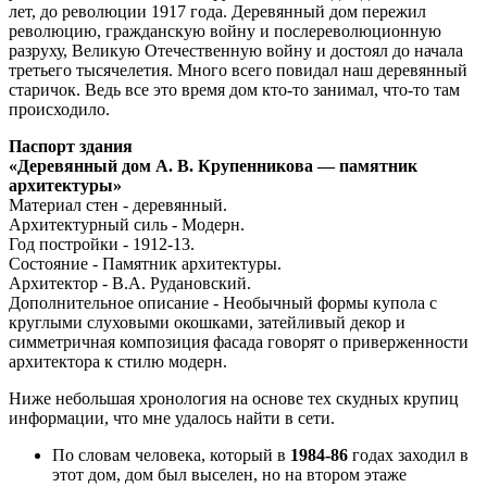
лет, до революции 1917 года. Деревянный дом пережил
революцию, гражданскую войну и послереволюционную
разруху, Великую Отечественную войну и достоял до начала
третьего тысячелетия. Много всего повидал наш деревянный
старичок. Ведь все это время дом кто-то занимал, что-то там
происходило.
Паспорт здания
«Деревянный дом А. В. Крупенникова — памятник
архитектуры»
Материал стен - деревянный.
Архитектурный силь - Модерн.
Год постройки - 1912-13.
Состояние - Памятник архитектуры.
Архитектор - В.А. Рудановский.
Дополнительное описание - Необычный формы купола с
круглыми слуховыми окошками, затейливый декор и
симметричная композиция фасада говорят о приверженности
архитектора к стилю модерн.
Ниже небольшая хронология на основе тех скудных крупиц
информации, что мне удалось найти в сети.
По словам человека, который в
1984-86
годах заходил в
этот дом, дом был выселен, но на втором этаже