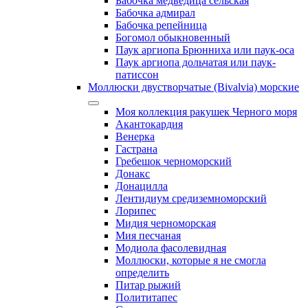
Бабочка медведица сельская
Бабочка адмирал
Бабочка репейница
Богомол обыкновенный
Паук аргиопа Брюнниха или паук-оса
Паук аргиопа дольчатая или паук-
патиссон
Моллюски двустворчатые (Bivalvia) морские
Моя коллекция ракушек Черного моря
Акантокардия
Венерка
Гастрана
Гребешок черноморский
Донакс
Донацилла
Лентидиум средиземноморский
Лорипес
Мидия черноморская
Мия песчаная
Модиола фасолевидная
Моллюски, которые я не смогла
определить
Питар рыжий
Полититапес