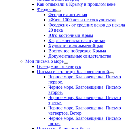
Как отдыхали в Крыму в прошлом веке
Феодосия
Феодосия античная
«Жить 1000 лет и не соскучиться»
Феодосия - от средних веков до начала
20 века
Юго-восточный Крым
Кафа - «ненасытная пучина»
Художники-«киммерийцы»
Восточное побережье Крыма
Документальные свидетельства
Мои письма о море
Геленджик - я вернусь
Письма из станицы Благовещенской
Черное море, Благовещенка. Письмо
первое.
Черное море, Благовещенка. Письмо
второе.
Черное море, Благовещенка. Письмо
третье.
Черное море, Благовещенка. Письмо
четвертое. Ветер.
Черное море, Благовещенка. Письмо
пятое.
Письма из Каролино-Бугаз