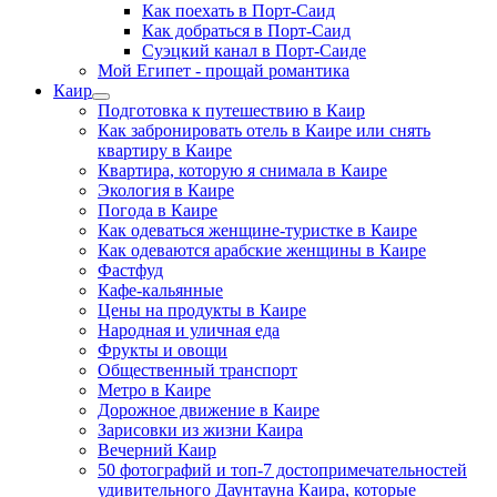
Как поехать в Порт-Саид
Как добраться в Порт-Саид
Суэцкий канал в Порт-Саиде
Мой Египет - прощай романтика
Каир
Подготовка к путешествию в Каир
Как забронировать отель в Каире или снять
квартиру в Каире
Квартира, которую я снимала в Каире
Экология в Каире
Погода в Каире
Как одеваться женщине-туристке в Каире
Как одеваются арабские женщины в Каире
Фастфуд
Кафе-кальянные
Цены на продукты в Каире
Народная и уличная еда
Фрукты и овощи
Общественный транспорт
Метро в Каире
Дорожное движение в Каире
Зарисовки из жизни Каира
Вечерний Каир
50 фотографий и топ-7 достопримечательностей
удивительного Даунтауна Каира, которые