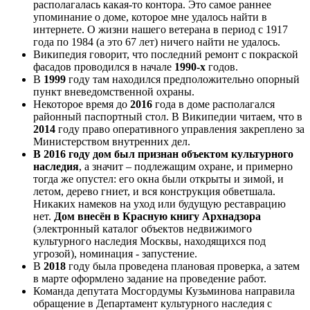
располагалась какая-то контора. Это самое раннее
упоминание о доме, которое мне удалось найти в
интернете. О жизни нашего ветерана в период с 1917
года по 1984 (а это 67 лет) ничего найти не удалось.
Википедия говорит, что последний ремонт с покраской
фасадов проводился в начале
1990-х
годов.
В
1999
году там находился предположительно опорный
пункт вневедомственной охраны.
Некоторое время до
2016
года в доме располагался
районный паспортный стол. В Википедии читаем, что в
2014
году право оперативного управления закреплено за
Министерством внутренних дел.
В 2016 году дом был признан объектом культурного
наследия
, а значит – подлежащим охране, и примерно
тогда же опустел: его окна были открыты и зимой, и
летом, дерево гниет, и вся конструкция обветшала.
Никаких намеков на уход или будущую реставрацию
нет.
Дом внесён в Красную книгу Архнадзора
(электронный каталог объектов недвижимого
культурного наследия Москвы, находящихся под
угрозой), номинация - запустение.
В
2018
году была проведена плановая проверка, а затем
в марте оформлено задание на проведение работ.
Команда депутата Мосгордумы Кузьминова направила
обращение в Департамент культурного наследия с