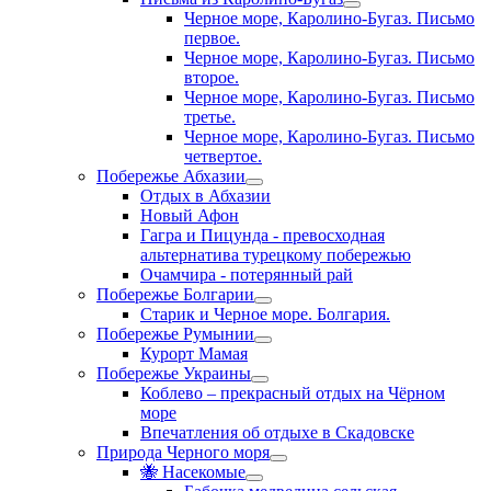
Черное море, Каролино-Бугаз. Письмо
первое.
Черное море, Каролино-Бугаз. Письмо
второе.
Черное море, Каролино-Бугаз. Письмо
третье.
Черное море, Каролино-Бугаз. Письмо
четвертое.
Побережье Абхазии
Отдых в Абхазии
Новый Афон
Гагра и Пицунда - превосходная
альтернатива турецкому побережью
Очамчира - потерянный рай
Побережье Болгарии
Старик и Черное море. Болгария.
Побережье Румынии
Курорт Мамая
Побережье Украины
Коблево – прекрасный отдых на Чёрном
море
Впечатления об отдыхе в Скадовске
Природа Черного моря
🐝 Насекомые