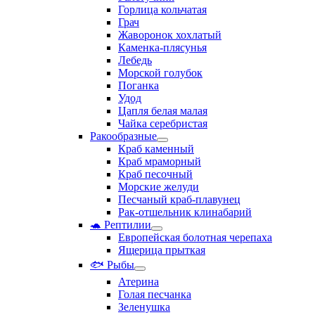
Горлица кольчатая
Грач
Жаворонок хохлатый
Каменка-плясунья
Лебедь
Морской голубок
Поганка
Удод
Цапля белая малая
Чайка серебристая
Ракообразные
Краб каменный
Краб мраморный
Краб песочный
Морские желуди
Песчаный краб-плавунец
Рак-отшельник клинабарий
🐢 Рептилии
Европейская болотная черепаха
Ящерица прыткая
🐟 Рыбы
Атерина
Голая песчанка
Зеленушка