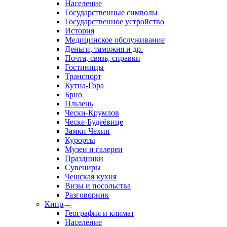
Население
Государственные символы
Государственное устройство
История
Медицинское обслуживание
Деньги, таможня и др.
Почта, связь, справки
Гостиницы
Транспорт
Кутна-Гора
Брно
Пльзень
Чески-Крумлов
Ческе-Будеёвице
Замки Чехии
Курорты
Музеи и галереи
Праздники
Сувениры
Чешская кухня
Визы и посольства
Разговорник
Кипр
География и климат
Население