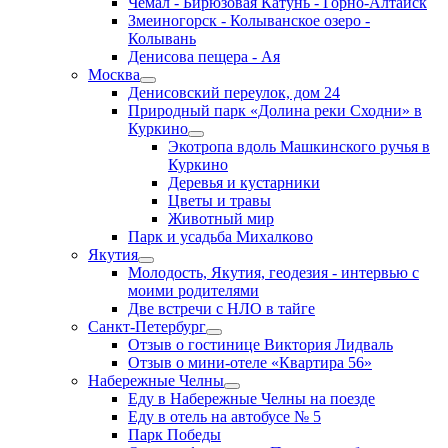
Чемал - Бирюзовая Катунь - Горно-Алтайск
Змеиногорск - Колыванское озеро -
Колывань
Денисова пещера - Ая
Москва
Денисовский переулок, дом 24
Природный парк «Долина реки Сходни» в
Куркино
Экотропа вдоль Машкинского ручья в
Куркино
Деревья и кустарники
Цветы и травы
Животный мир
Парк и усадьба Михалково
Якутия
Молодость, Якутия, геодезия - интервью с
моими родителями
Две встречи с НЛО в тайге
Санкт-Петербург
Отзыв о гостинице Виктория Лидваль
Отзыв о мини-отеле «Квартира 56»
Набережные Челны
Еду в Набережные Челны на поезде
Еду в отель на автобусе № 5
Парк Победы