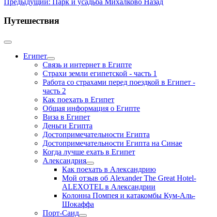
Предыдущий: Парк и усадьба Михалково
Назад
Путешествия
Египет
Связь и интернет в Египте
Страхи земли египетской - часть 1
Работа со страхами перед поездкой в Египет -
часть 2
Как поехать в Египет
Общая информация о Египте
Виза в Египет
Деньги Египта
Достопримечательности Египта
Достопримечательности Египта на Синае
Когда лучше ехать в Египет
Александрия
Как поехать в Александрию
Мой отзыв об Alexander The Great Hotel-
ALEXOTEL в Александрии
Колонна Помпея и катакомбы Кум-Аль-
Шокаффа
Порт-Саид