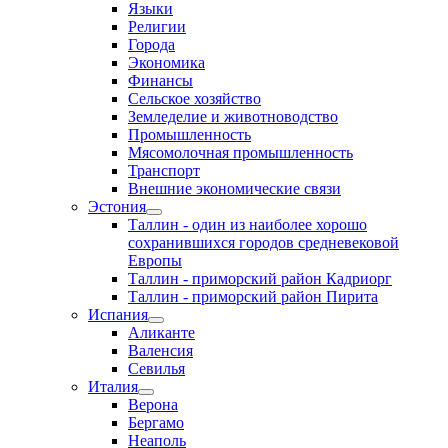
Языки
Религии
Города
Экономика
Финансы
Сельское хозяйство
Земледелие и животноводство
Промышленность
Мясомолочная промышленность
Транспорт
Внешние экономические связи
Эстония
Таллин - один из наиболее хорошо
сохранившихся городов средневековой
Европы
Таллин - приморский район Кадриорг
Таллин - приморский район Пирита
Испания
Аликанте
Валенсия
Севилья
Италия
Верона
Бергамо
Неаполь