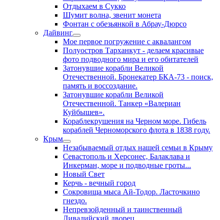
Отдыхаем в Сукко
Шумит волна, звенит монета
Фонтан с обезьянкой в Абрау-Дюрсо
Дайвинг
Мое первое погружение с аквалангом
Полуостров Тарханкут - делаем красивые
фото подводного мира и его обитателей
Затонувшие корабли Великой
Отечественной. Бронекатер БКА-73 - поиск,
память и воссоздание.
Затонувшие корабли Великой
Отечественной. Танкер «Валериан
Куйбышев».
Кораблекрушения на Черном море. Гибель
кораблей Черноморского флота в 1838 году.
Крым
Незабываемый отдых нашей семьи в Крыму
Севастополь и Херсонес, Балаклава и
Инкерман, море и подводные гроты...
Новый Свет
Керчь - вечный город
Сокровища мыса Ай-Тодор. Ласточкино
гнездо.
Непревзойденный и таинственный
Ливадийский дворец