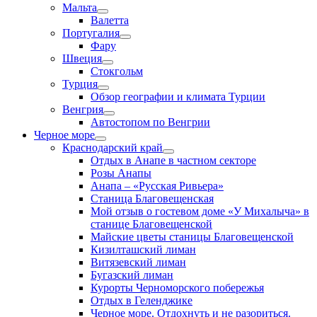
Мальта
Валетта
Португалия
Фару
Швеция
Стокгольм
Турция
Обзор географии и климата Турции
Венгрия
Автостопом по Венгрии
Черное море
Краснодарский край
Отдых в Анапе в частном секторе
Розы Анапы
Анапа – «Русская Ривьера»
Станица Благовещенская
Мой отзыв о гостевом доме «У Михалыча» в
станице Благовещенской
Майские цветы станицы Благовещенской
Кизилташский лиман
Витязевский лиман
Бугазский лиман
Курорты Черноморского побережья
Отдых в Геленджике
Черное море. Отдохнуть и не разориться.