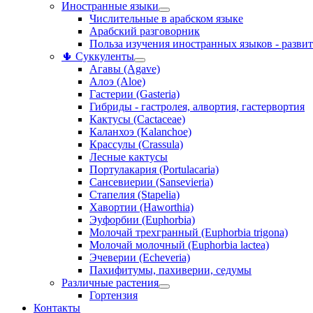
Иностранные языки
Числительные в арабском языке
Арабский разговорник
Польза изучения иностранных языков - развит
🌵 Суккуленты
Агавы (Agave)
Алоэ (Aloe)
Гастерии (Gasteria)
Гибриды - гастролея, алвортия, гастервортия
Кактусы (Cactaceae)
Каланхоэ (Kalanchoe)
Крассулы (Crassula)
Лесные кактусы
Портулакария (Portulacaria)
Сансевиерии (Sansevieria)
Стапелия (Stapelia)
Хавортии (Haworthia)
Эуфорбии (Euphorbia)
Молочай трехгранный (Euphorbia trigona)
Молочай молочный (Euphorbia lactea)
Эчеверии (Echeveria)
Пахифитумы, пахиверии, седумы
Различные растения
Гортензия
Контакты