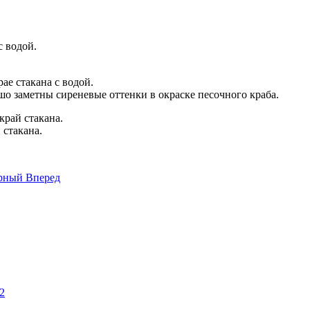
шо заметны сиреневые оттенки в окраске песочного краба.
 стакана.
орный
Вперед
2