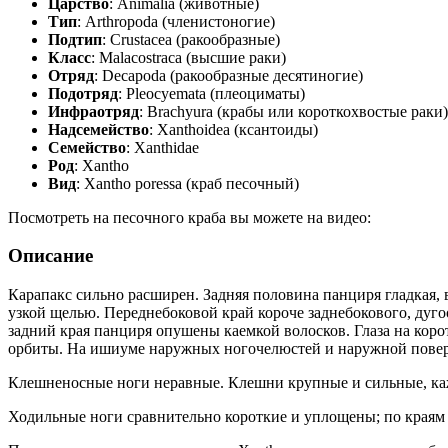
Царство
: Animalia (животные)
Тип
: Arthropoda (членистоногие)
Подтип
: Crustacea (ракообразные)
Класс
: Malacostraca (высшие раки)
Отряд
: Decapoda (ракообразные десятиногие)
Подотряд
: Pleocyemata (плеоциматы)
Инфраотряд
: Brachyura (крабы или короткохвостые раки)
Надсемейство
: Xanthoidea (ксантоиды)
Семейство
: Xanthidae
Род
: Xantho
Вид
: Xantho poressa (краб песочный)
Посмотреть на песочного краба вы можете на видео:
Описание
Карапакс сильно расширен. Задняя половина панциря гладкая, 
узкой щелью. Переднебоковой край короче заднебокового, дуг
задний края панциря опушены каемкой волосков. Глаза на коро
орбиты. На ишиуме наружных ногочелюстей и наружной повер
Клешненосные ноги неравные. Клешни крупные и сильные, ка
Ходильные ноги сравнительно короткие и уплощены; по краям