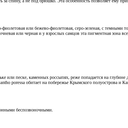
 за спину, а не под брюшко. Эта особенность позволяет ему пр
-фиолетовая или бежево-фиолетовая, серо-зеленая, с темными т
чневая или черная и у взрослых самцов эта пигментная зона все
ьке или песке, каменных россыпях, реже попадается на глубине 
ntho poressa обитает на побережье Крымского полуострова и Кав
 донными беспозвоночными.