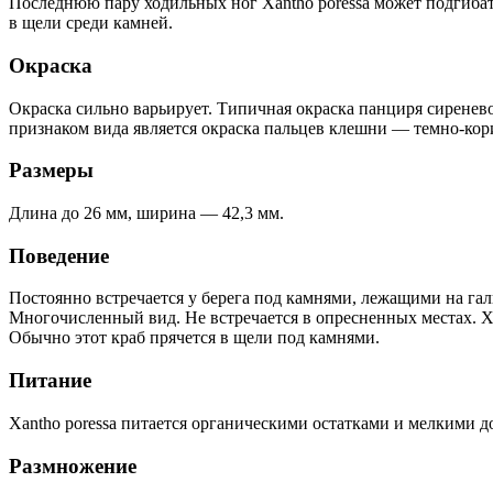
Последнюю пару ходильных ног Xantho poressa может подгибать
в щели среди камней.
Окраска
Окраска сильно варьирует. Типичная окраска панциря сиренево
признаком вида является окраска пальцев клешни — темно-кори
Размеры
Длина до 26 мм, ширина — 42,3 мм.
Поведение
Постоянно встречается у берега под камнями, лежащими на гал
Многочисленный вид. Не встречается в опресненных местах. Xa
Обычно этот краб прячется в щели под камнями.
Питание
Xantho poressa питается органическими остатками и мелкими
Размножение