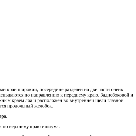
ый край широкий, посередине разделен на две части очень
уменьшаются по направлению к переднему краю. Заднебоковой и
ужным краем лба и расположен во внутренней щели глазной
тся продольный желобок.
ера.
в по верхнему краю ишиума.