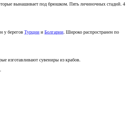
которые вынашивает под брюшком. Пять личиночных стадий. 4
ен у берегов
Турции
и
Болгарии
. Широко распространен по
орые изготавливают сувениры из крабов.
.