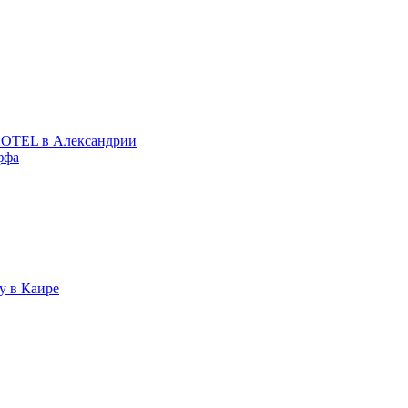
EXOTEL в Александрии
ффа
у в Каире