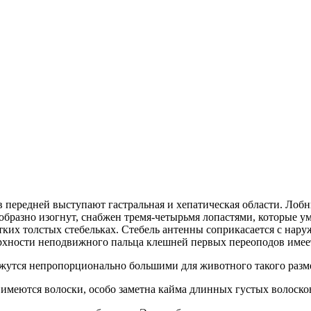
в передней выступают гастральная и хепатическая области. Лобн
ообразно изогнут, снабжен тремя-четырьмя лопастями, которые 
тких толстых стебельках. Стебель антенны соприкасается с нар
хности неподвижного пальца клешней первых переоподов имее
жутся непропорционально большими для животного такого разм
 имеются волоски, особо заметна кайма длинных густых волоско