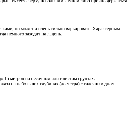
икрывать себя сверху небольшим камнем либо прочно держаться
очками, но может и очень сильно варьировать. Характерным
гда немного заходит на ладонь.
до 15 метров на песочном или илистом грунтах.
каза на небольших глубинах (до метра) с галечным дном.