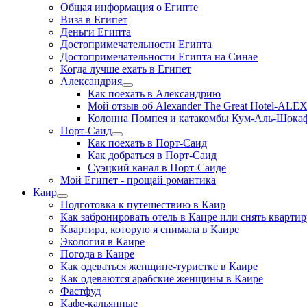
Общая информация о Египте
Виза в Египет
Деньги Египта
Достопримечательности Египта
Достопримечательности Египта на Синае
Когда лучше ехать в Египет
Александрия
Как поехать в Александрию
Мой отзыв об Alexander The Great Hotel-AL
Колонна Помпея и катакомбы Кум-Аль-Шока
Порт-Саид
Как поехать в Порт-Саид
Как добраться в Порт-Саид
Суэцкий канал в Порт-Саиде
Мой Египет - прощай романтика
Каир
Подготовка к путешествию в Каир
Как забронировать отель в Каире или снять квартир
Квартира, которую я снимала в Каире
Экология в Каире
Погода в Каире
Как одеваться женщине-туристке в Каире
Как одеваются арабские женщины в Каире
Фастфуд
Кафе-кальянные